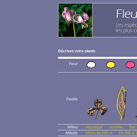
Décrivez votre plante
Fleur
Feuille
Milieu
Aquatique
Humide
Sec
Altitude
Moins de 600 m
De 600 à 