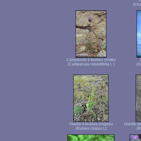
C
(Cir
Campanule à feuilles rondes
(Campanula rotundifolia L.)
(S
Oseille à feuilles crispées
Oseille d
(Rumex crispus L)
(R