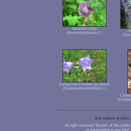
Géranium livide
Gé
(Geranium phaeum L.)
(Gera
Campanule à feuilles de pêcher
(Campanula persicifolia L.)
Campan
(Campan
Site réalisé et édité
All right reserved. No part of this publ
or transmitted in any form