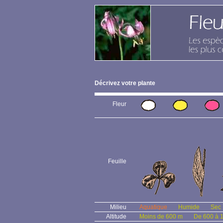
Décrivez votre plante
Fleur
Feuille
Milieu
Aquatique
Humide
Sec
Altitude
Moins de 600 m
De 600 à 