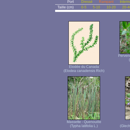
Port
Dressé
Rampant
Interm
Taille (cm)
0-5
5-10
10-20
20-4
Pervenc
Elodée du Canada
(Elodea canadensis Rich)
Massette - Quenouille
(Typha latifolia L.)
(Glec