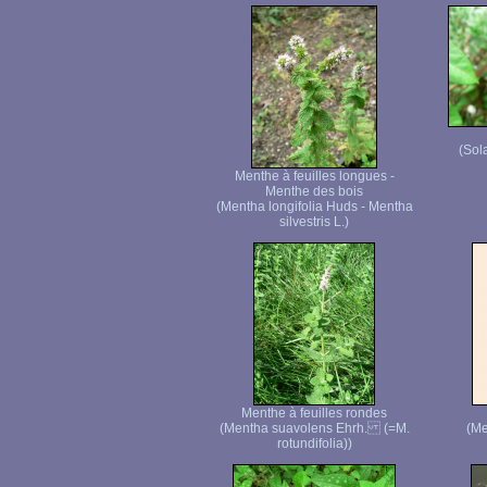
(Sol
Menthe à feuilles longues -
Menthe des bois
(Mentha longifolia Huds - Mentha
silvestris L.)
Menthe à feuilles rondes
(Mentha suavolens Ehrh. (=M.
(Me
rotundifolia))