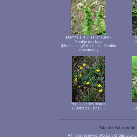
Menthe à feuilles longues -
V
Menthe des bois
(
(Mentha longifolia Huds - Mentha
silvestris L.)
Populage des marais
(Caltha palustris L.)
(
Site réalisé et édité
All right reserved. No part of this publ