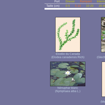
Port
Dressé
Rampant
Interm
Taille (cm)
0-5
5-10
10-20
20-4
Elodée du Canada
(Elodea canadensis Rich)
(Glec
Nénuphar blanc
(Nymphaea alba L.)
(Me