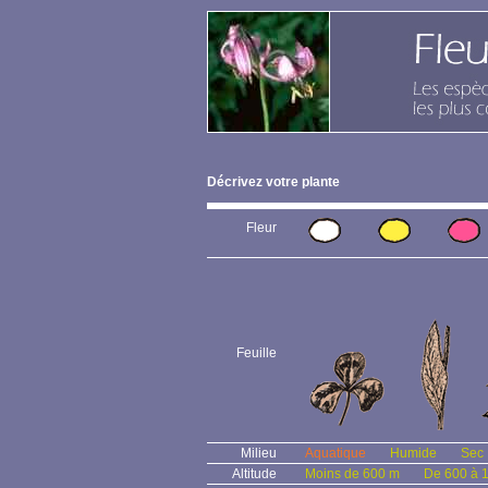
Décrivez votre plante
Fleur
Feuille
Milieu
Aquatique
Humide
Sec
Altitude
Moins de 600 m
De 600 à 