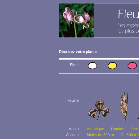
Décrivez votre plante
Fleur
Feuille
Milieu
Aquatique
Humide
Sec
Altitude
Moins de 600 m
De 600 à 