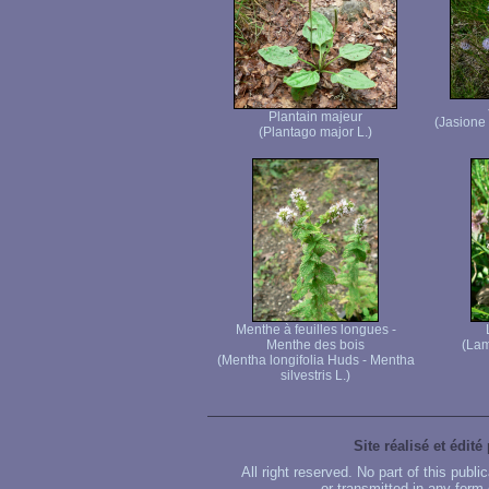
Plantain majeur
(Jasione
(Plantago major L.)
Menthe à feuilles longues -
Menthe des bois
(Lam
(Mentha longifolia Huds - Mentha
silvestris L.)
Site réalisé et édité
All right reserved. No part of this publ
or transmitted in any form