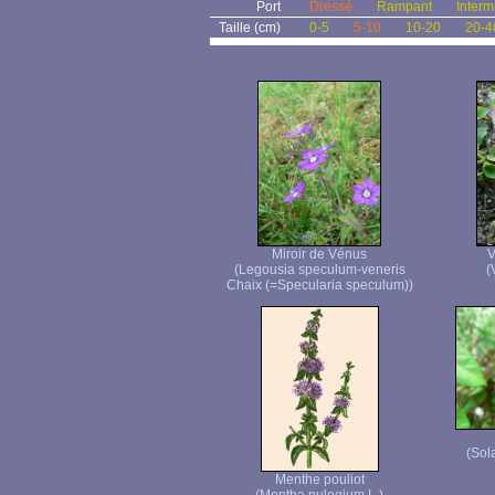
Port
Dressé
Rampant
Interm
Taille (cm)
0-5
5-10
10-20
20-4
Miroir de Vénus
V
(Legousia speculum-veneris
(
Chaix (=Specularia speculum))
(Sol
Menthe pouliot