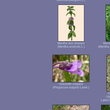
(Mentha pulegium L.)
Menthe des champs
Menth
(Mentha arvensis L.)
(Mentha
Grassette vulgaire
(Pinguicula vulgaris Lamk.)
D
(Va
Laterr 