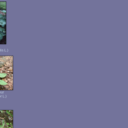
is L.)
eur
r L.)