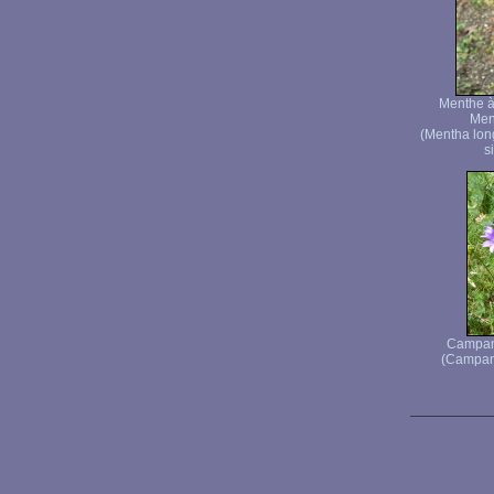
Menthe à 
Men
(Mentha lon
s
Campan
(Campanu