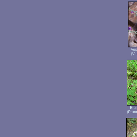
Ves
(Vic
Brun
(Prune