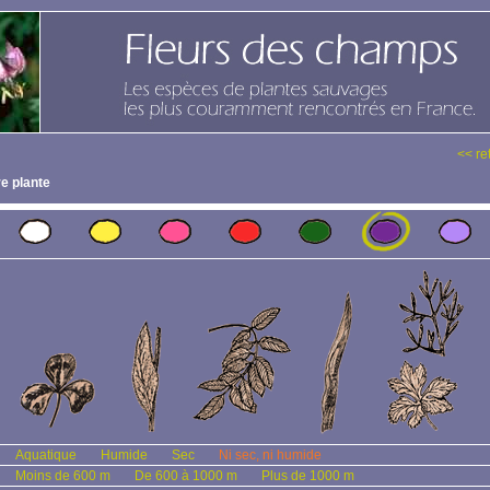
<< re
e plante
Aquatique
Humide
Sec
Ni sec, ni humide
Moins de 600 m
De 600 à 1000 m
Plus de 1000 m