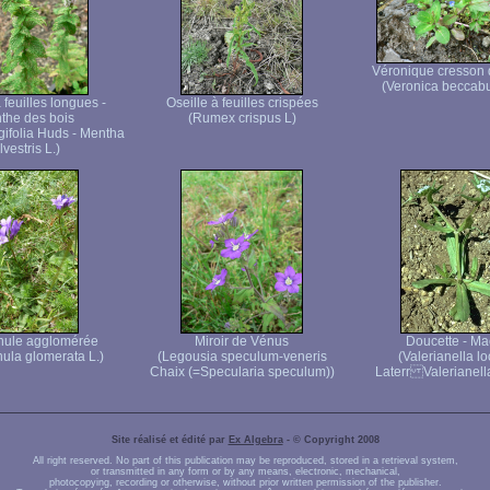
Véronique cresson 
(Veronica beccab
feuilles longues -
Oseille à feuilles crispées
the des bois
(Rumex crispus L)
gifolia Huds - Mentha
ilvestris L.)
ule agglomérée
Miroir de Vénus
Doucette - M
la glomerata L.)
(Legousia speculum-veneris
(Valerianella l
Chaix (=Specularia speculum))
Laterr Valerianella
Site réalisé et édité par
Ex Algebra
- © Copyright 2008
All right reserved. No part of this publication may be reproduced, stored in a retrieval system,
or transmitted in any form or by any means, electronic, mechanical,
photocopying, recording or otherwise, without prior written permission of the publisher.