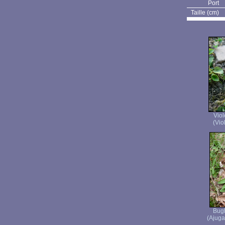
Port
Taille (cm)
Viol
(Vio
Bug
(Ajuga