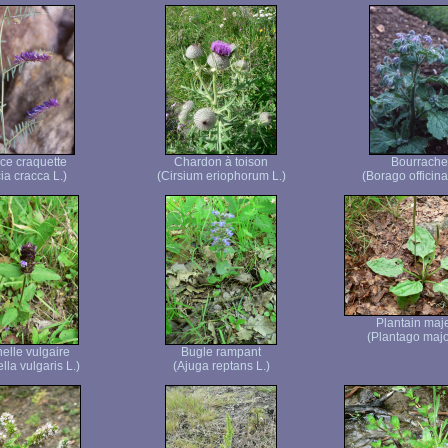
ce craquette
Chardon à toison
Bourrache
ia cracca L.)
(Cirsium eriophorum L.)
(Borago officinal
Plantain maj
(Plantago majo
elle vulgaire
Bugle rampant
lla vulgaris L.)
(Ajuga reptans L.)