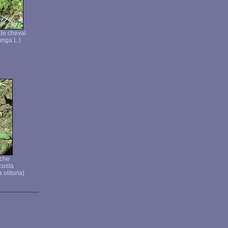
de cheval
unga L.)
ache
ocusta
 olitoria)