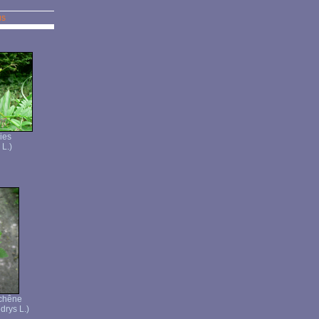
us
ies
 L.)
 chêne
rys L.)