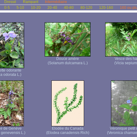
Dressé
Rampant
Intermédiaire
0-5
5-10
10-20
20-40
40-80
80-120
120-160
160 ou pl
Douce amère
Vesce des ha
(Solanum dulcamara L.)
(Vicia sepium
ette odorante
la odorata L.)
le de Genève
Elodée du Canada
Véronique petit
 genevensis L.)
(Elodea canadensis Rich)
(Veronica chamaed