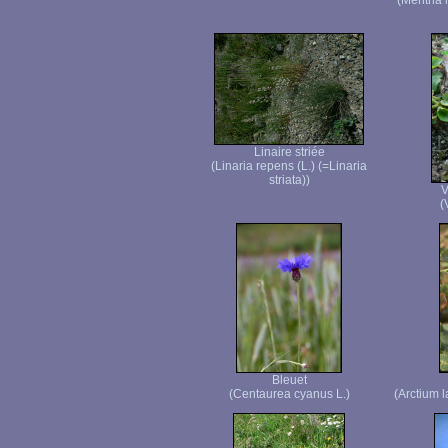
(Mentha l
Linaire striée
(Linaria repens (L.) (=Linaria
striata))
V
(
Bleuet
(Centaurea cyanus L.)
(Arctium 