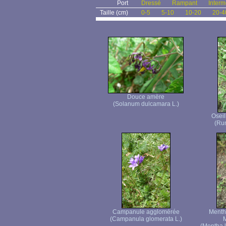
Port
Dressé
Rampant
Interm
Taille (cm)
0-5
5-10
10-20
20-4
Douce amère
(Solanum dulcamara L.)
Oseil
(Rum
Campanule agglomérée
Menthe
(Campanula glomerata L.)
M