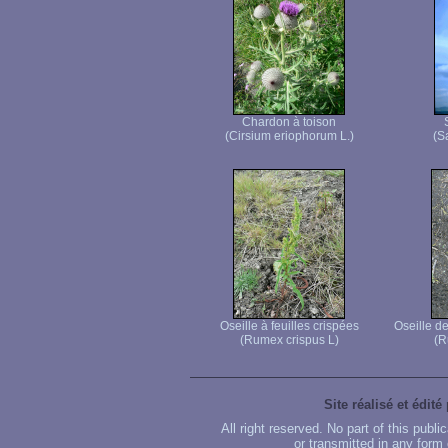
Chardon à toison
(Cirsium eriophorum L.)
(S
Oseille à feuilles crispées
Oseille d
(Rumex crispus L)
(R
Site réalisé et édité
All right reserved. No part of this publ
or transmitted in any form