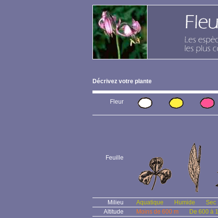
Décrivez votre plante
Fleur
Feuille
Milieu
Aquatique
Humide
Sec
Altitude
Moins de 600 m
De 600 à 