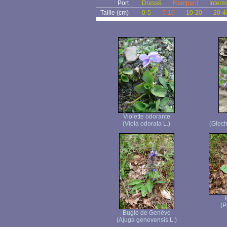
Port
Dressé
Rampant
Interm
Taille (cm)
0-5
5-10
10-20
20-4
Violette odorante
(Viola odorata L.)
(Glec
(P
Bugle de Genève
(Ajuga genevensis L.)