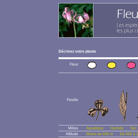
Décrivez votre plante
Fleur
Feuille
Milieu
Aquatique
Humide
Sec
Altitude
Moins de 600 m
De 600 à 