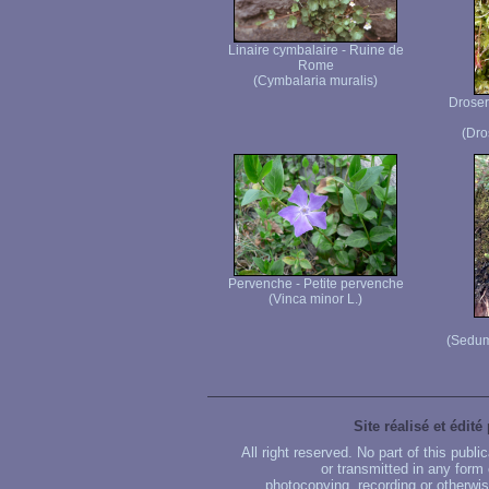
Linaire cymbalaire - Ruine de
Rome
(Cymbalaria muralis)
Droser
(Dro
Pervenche - Petite pervenche
(Vinca minor L.)
(Sedum
Site réalisé et édité
All right reserved. No part of this publ
or transmitted in any form
photocopying, recording or otherwise