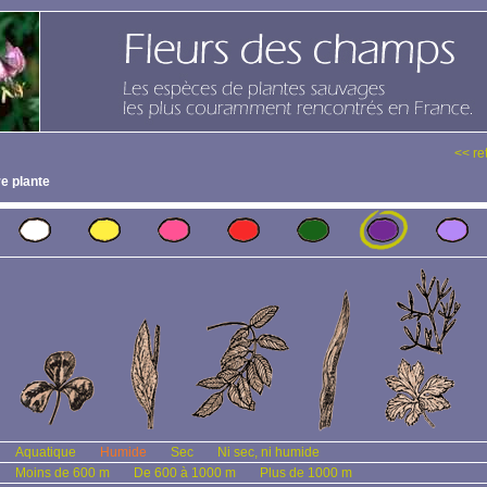
<< re
e plante
Aquatique
Humide
Sec
Ni sec, ni humide
Moins de 600 m
De 600 à 1000 m
Plus de 1000 m