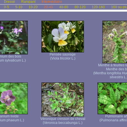
Dressé
Rampant
Intermédiaire
0-5
5-10
10-20
20-40
40-80
80-120
120-160
160 ou pl
Pensée sauvage
nium des bois
(Viola tricolor L.)
um sylvaticum L.)
Menthe à feuilles 
Menthe des b
(Mentha longifolia Hu
silvestris L.
anium livide
Pulmonaire af
Véronique cresson de cheval
ium phaeum L.)
(Pulmonaria affini
(Veronica beccabunga L.)