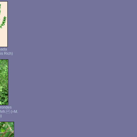
nada
is Rich)
 rondes
Ehrh. (=M.
))