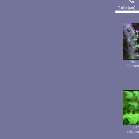
Port
Taille (cm)
Géra
(Gerani
Gér
(Geran