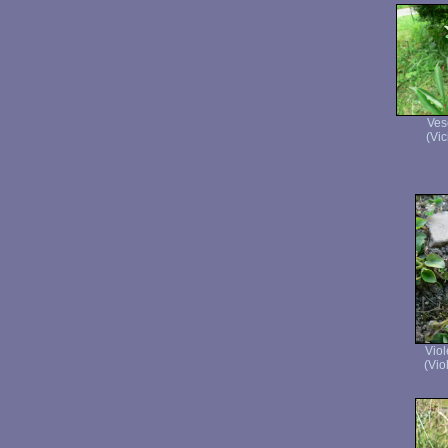
Ves
(Vic
Viol
(Vio