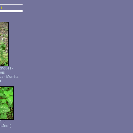
us
longues -
ois
ds - Mentha
)
fine
s Jord.)