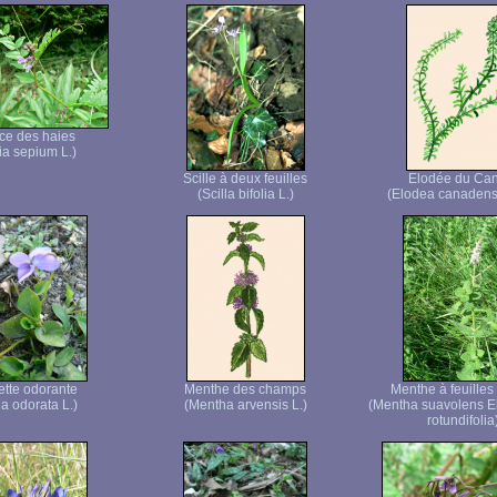
ce des haies
ia sepium L.)
Scille à deux feuilles
Elodée du Ca
(Scilla bifolia L.)
(Elodea canadens
ette odorante
Menthe des champs
Menthe à feuilles
la odorata L.)
(Mentha arvensis L.)
(Mentha suavolens 
rotundifolia