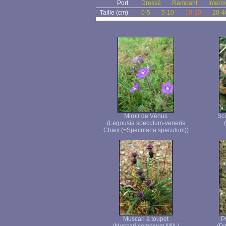
Port
Dressé
Rampant
Interm
Taille (cm)
0-5
5-10
10-20
20-4
Miroir de Vénus
Sci
(Legousia speculum-veneris
Chaix (=Specularia speculum))
Muscari à toupet
P