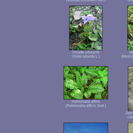
(Muscari comosum Mill.)
(Po
Violette odorante
Mu
(Viola odorata L.)
(Musca
Pulmonaire affine
(Pulmonaria affinis Jord.)
Jasi
(Ja