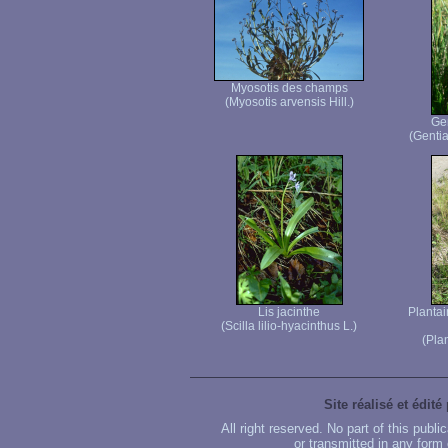
Myosotis des champs
(Myosotis arvensis Hill.)
Ge
(Genti
Lis jacinthe
Plantai
(Scilla lilio-hyacinthus L.)
(Pla
Site réalisé et édité
All right reserved. No part of this publ
or transmitted in any form