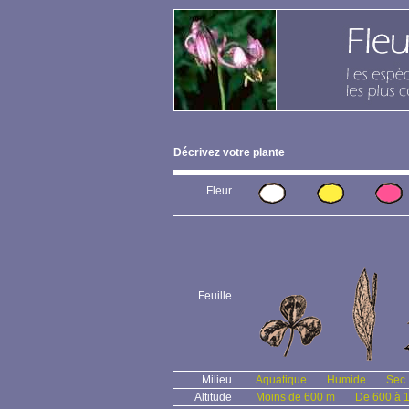
Décrivez votre plante
Fleur
Feuille
Milieu
Aquatique
Humide
Sec
Altitude
Moins de 600 m
De 600 à 