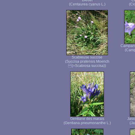
Bleuet
C
(Centaurea cyanus L.)
(Ci
Campanul
(Campa
Scabieuse succise
(Succisa pratensis Moench
(=Scabiosa succisa))
Gentiane des marais
Jasi
(Gentiana pneumonanthe L.)
(Ja