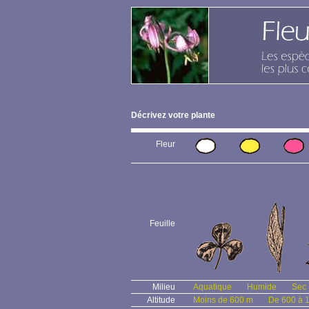
Décrivez votre plante
Fleur
Feuille
Milieu
Aquatique
Humide
Sec
Altitude
Moins de 600 m
De 600 à 