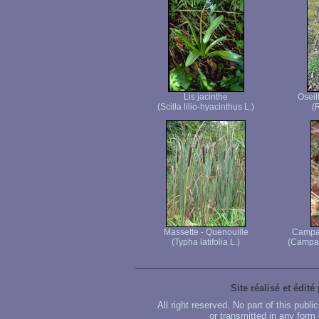
Lis jacinthe
Oseil
(Scilla lilio-hyacinthus L.)
(
Massette - Quenouille
Campan
(Typha latifolia L.)
(Campan
Site réalisé et édité
All right reserved. No part of this publ
or transmitted in any form