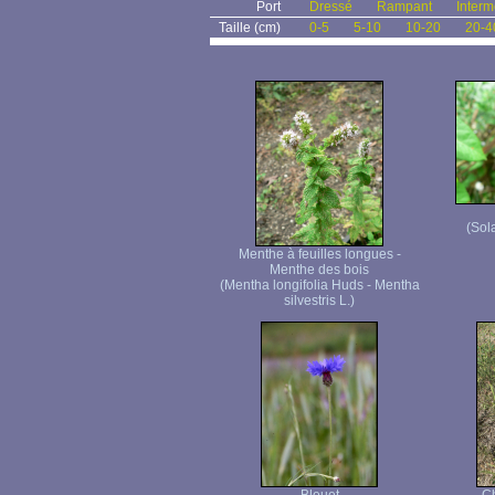
Port
Dressé
Rampant
Interm
Taille (cm)
0-5
5-10
10-20
20-4
(Sol
Menthe à feuilles longues -
Menthe des bois
(Mentha longifolia Huds - Mentha
silvestris L.)