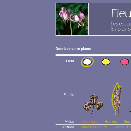
Décrivez votre plante
Fleur
Feuille
Milieu
Aquatique
Humide
Sec
Altitude
Moins de 600 m
De 600 à 