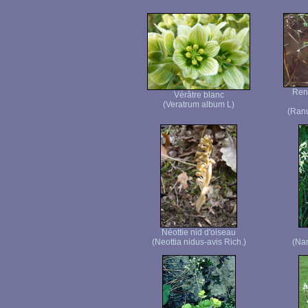
Ren
Vérâtre blanc
(Veratrum album L)
(Ranu
Néottie nid d'oiseau
(Neottia nidus-avis Rich.)
(Nar