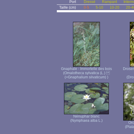
Port
Dressé
Rampant
Interm
Taille (cm)
0-5
5-10
10-20
20-4
Gnaphale - Immortelle des bois
Droser
(Omalotheca sylvatica (L.)
(=Gnaphalium silvaticum) )
(Dro
Nénuphar blanc
(Nymphaea alba L.)
Orc
(Plat