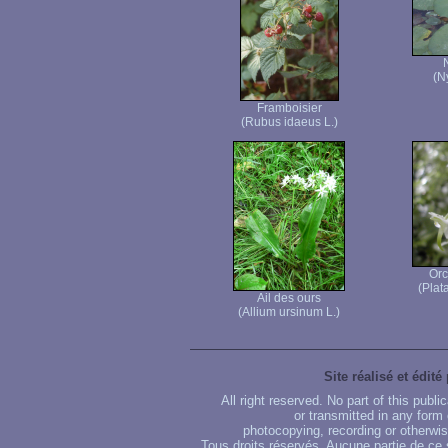
(N
Framboisier
(Rubus idaeus L.)
Orc
(Plat
Ail des ours
(Allium ursinum L.)
Site réalisé et édité
All right reserved. No part of this publ
or transmitted in any form
photocopying, recording or otherwise
Tous droits réservés. Aucune partie de ce 