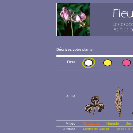
Décrivez votre plante
Fleur
Feuille
Milieu
Aquatique
Humide
Sec
Altitude
Moins de 600 m
De 600 à 