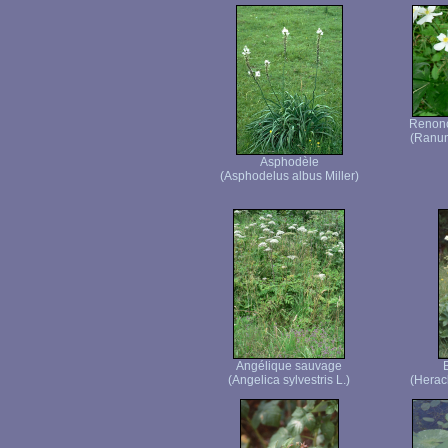
Renoncu
(Ranunc
Asphodèle
(Asphodelus albus Miller)
Angélique sauvage
(Angelica sylvestris L.)
(Herac