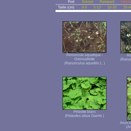
Port
Dressé
Rampant
Interm
Taille (cm)
0-5
5-10
10-20
20-4
Renoncule aquatique -
Re
Grenouillette
(Ranun
(Ranunculus aquatilis L. )
Pétasite blanc
(Petasites albus Gaertn.)
Arum t
(A