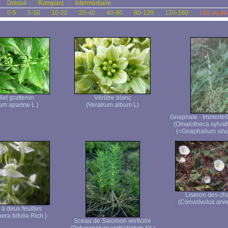
Dressé
Rampant
Intermédiaire
0-5
5-10
10-20
20-40
40-80
80-120
120-160
160 ou pl
let gratteron
Vérâtre blanc
um aparine L.)
(Veratrum album L)
Gnaphale - Immortell
(Omalotheca sylva
(=Gnaphalium silva
Liseron des c
(Convolvulus arve
 à deux feuilles
era bifolia Rich.)
Sceau de Salomon verticillé