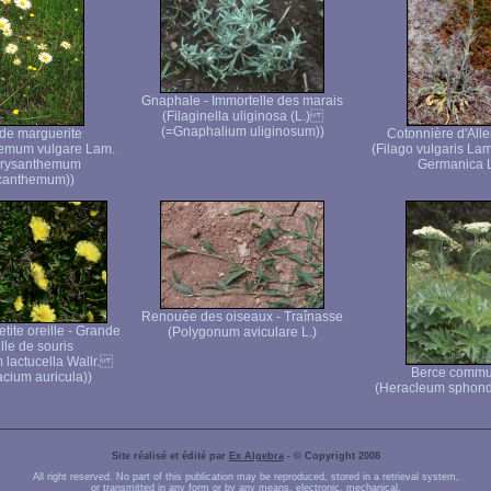
Gnaphale - Immortelle des marais
(Filaginella uliginosa (L.)
(=Gnaphalium uliginosum))
de marguerite
Cotonnière d'Al
emum vulgare Lam.
(Filago vulgaris La
rysanthemum
Germanica L
canthemum))
Renouée des oiseaux - Traînasse
tite oreille - Grande
(Polygonum aviculare L.)
lle de souris
m lactucella Wallr.
Berce comm
acium auricula))
(Heracleum sphond
Site réalisé et édité par
Ex Algebra
- © Copyright 2008
All right reserved. No part of this publication may be reproduced, stored in a retrieval system,
or transmitted in any form or by any means, electronic, mechanical,