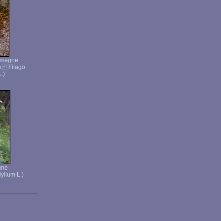
lemagne
m. Filago
.)
une
ylium L.)