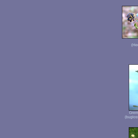
(Hed
Grem
(buglos