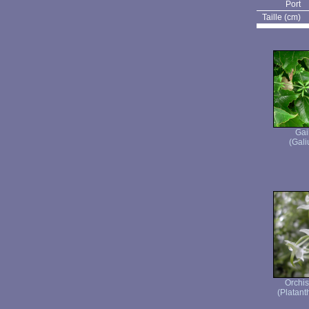
Port
Taille (cm)
Gail
(Gali
Orchis
(Platanth