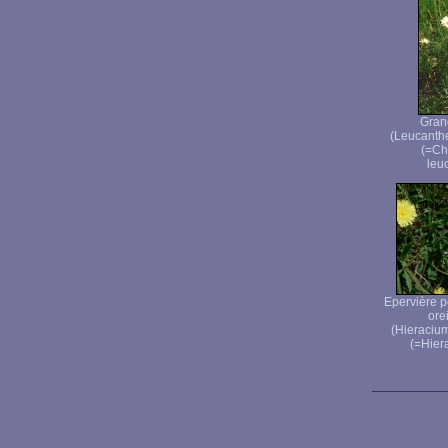
Gran
(Leucanth
(=Ch
leu
Epervière pe
orei
(Hieraciu
(=Hier