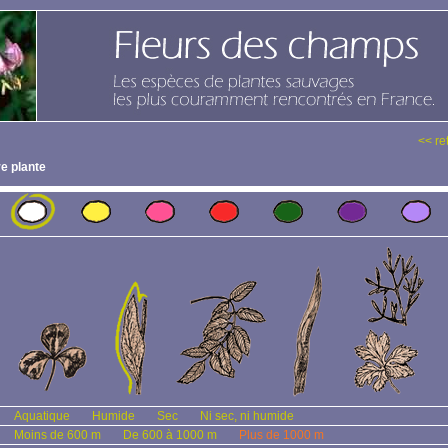
<< re
e plante
Aquatique
Humide
Sec
Ni sec, ni humide
Moins de 600 m
De 600 à 1000 m
Plus de 1000 m