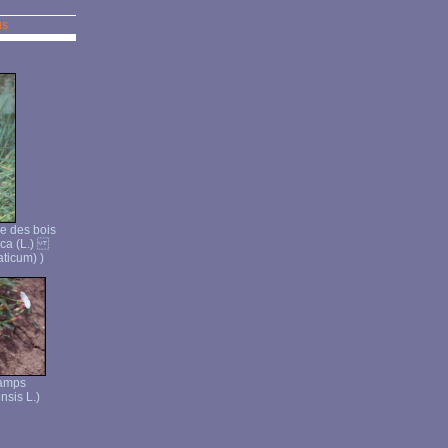
us
e des bois
tica (L.)
ticum) )
hamps
nsis L.)