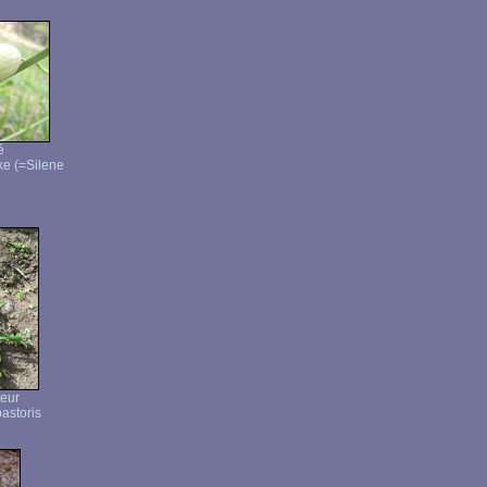
é
ke (=Silene
teur
astoris