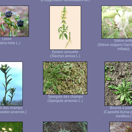
(Polygonatum verticillatum All.)
Lierre
Silène enfl
era helix L.)
(Silene vulgaris Garc
inflata))
Epiaire annuelle
(Stachys annua L.)
Spergule des champs
(Spergula arvensis L.)
il des champs
Bourse à pas
soides arvensis.)
(Capsella bursa-p
medikus.)