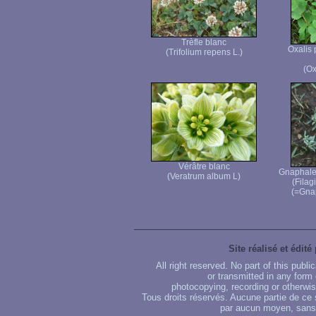
Trèfle blanc
Oxalis 
(Trifolium repens L.)
(Ox
Vérâtre blanc
Gnaphale 
(Veratrum album L)
(Filag
(=Gna
Site réalisé et édité
All right reserved. No part of this publ
or transmitted in any form
photocopying, recording or otherwise
Tous droits réservés. Aucune partie de ce 
par aucun moyen, sans u