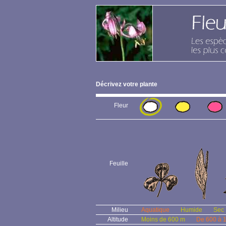
Décrivez votre plante
Fleur
Feuille
Milieu
Aquatique
Humide
Sec
Altitude
Moins de 600 m
De 600 à 