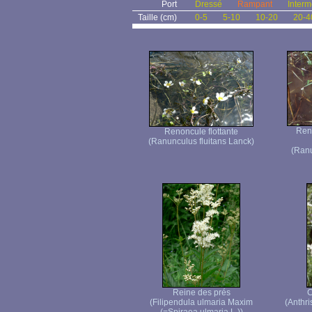
Port
Dressé
Rampant
Interm
Taille (cm)
0-5
5-10
10-20
20-4
Ren
Renoncule flottante
(Ranunculus fluitans Lanck)
(Ranu
Reine des prés
C
(Filipendula ulmaria Maxim
(Anthri