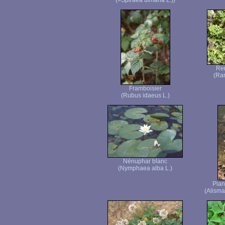
(=Spiraea ulmaria L.))
Re
(Ra
Framboisier
(Rubus idaeus L.)
Nénuphar blanc
(Nymphaea alba L.)
Plan
(Alisma