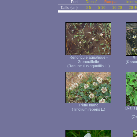
Port
Dressé
Rampant
Interm
Taille (cm)
0-5
5-10
10-20
20-4
Renoncule aquatique -
Re
Grenouillette
(Ranun
(Ranunculus aquatilis L. )
Trèfle blanc
Oxalis 
(Trifolium repens L.)
(Ox