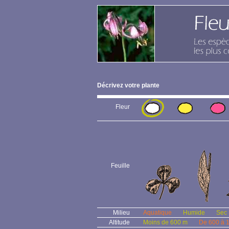
Décrivez votre plante
Fleur
Feuille
Milieu
Aquatique
Humide
Sec
Altitude
Moins de 600 m
De 600 à 