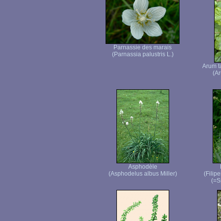
Parnassie des marais
(Parnassia palustris L.)
Arum t
(A
Asphodèle
(Asphodelus albus Miller)
(Filip
(=S