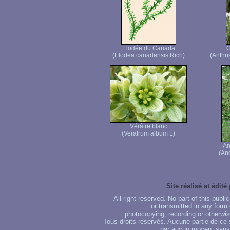
Elodée du Canada
C
(Elodea canadensis Rich)
(Anthri
Vérâtre blanc
(Veratrum album L)
An
(Ang
Site réalisé et édité
All right reserved. No part of this publ
or transmitted in any form
photocopying, recording or otherwise
Tous droits réservés. Aucune partie de ce 
par aucun moyen, sans u