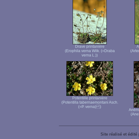
Drave printanière
A
(Erophila verna Wilk. (=Draba
(Arte
verna L.))
Potentille printanière
(Potentilla tabernaemontani Asch.
(=P. verna) )
Anémo
(Ane
Site réalisé et édité