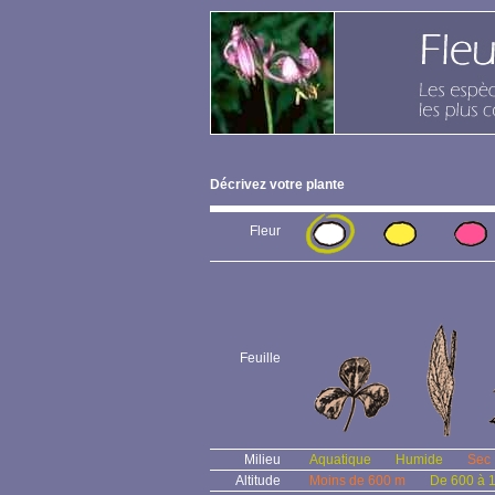
Décrivez votre plante
Fleur
Feuille
Milieu
Aquatique
Humide
Sec
Altitude
Moins de 600 m
De 600 à 