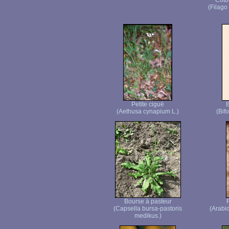
Coto
(Filago
Petite ciguë
B
(Aethusa cynapium L.)
(Bif
Bourse à pasteur
(Capsella bursa-pastoris
(Arabi
medikus.)