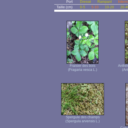
Port
Dressé
Rampant
Interm
Taille (cm)
0-5
5-10
10-20
20-4
Fraisier des bois
Anthé
(Fragaria vesca L.)
(An
Spergule des champs
(Spergula arvensis L.)