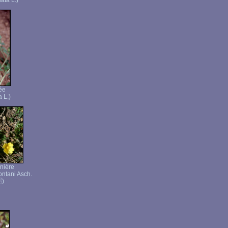
ata L.)
ée
a L.)
anière
ontani Asch.
 )