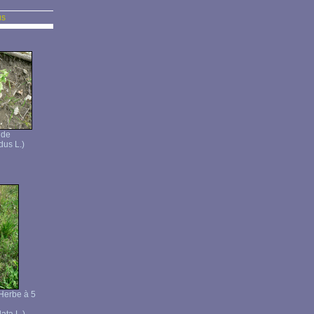
us
ide
dus L.)
 Herbe à 5