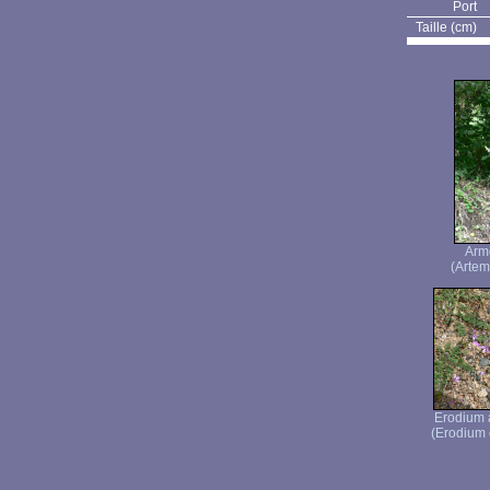
Port
Taille (cm)
Armo
(Artemi
Erodium à
(Erodium c