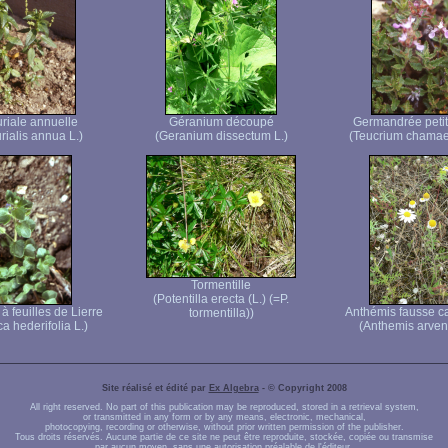
riale annuelle
Géranium découpé
Germandrée peti
rialis annua L.)
(Geranium dissectum L.)
(Teucrium chamae
Tormentille
(Potentilla erecta (L.) (=P.
à feuilles de Lierre
Anthémis fausse c
tormentilla))
a hederifolia L.)
(Anthemis arvens
Site réalisé et édité par
Ex Algebra
- © Copyright 2008
All right reserved. No part of this publication may be reproduced, stored in a retrieval system,
or transmitted in any form or by any means, electronic, mechanical,
photocopying, recording or otherwise, without prior written permission of the publisher.
Tous droits réservés. Aucune partie de ce site ne peut être reproduite, stockée, copiée ou transmise
par aucun moyen, sans une autorisation préalable de l'éditeur.