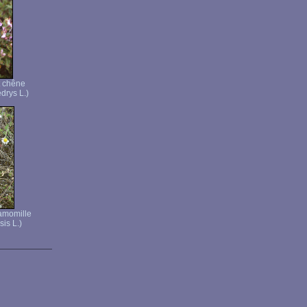
t chêne
drys L.)
amomille
is L.)