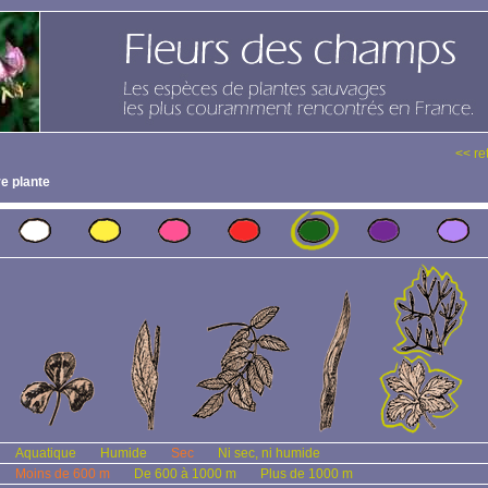
<< re
e plante
Aquatique
Humide
Sec
Ni sec, ni humide
Moins de 600 m
De 600 à 1000 m
Plus de 1000 m