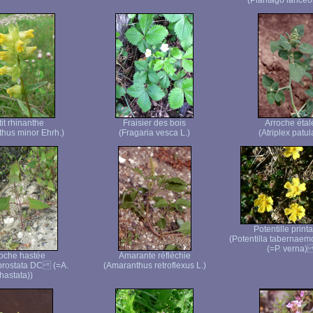
(Plantago lanceol
it rhinanthe
Fraisier des bois
Arroche étal
thus minor Ehrh.)
(Fragaria vesca L.)
(Atriplex patul
Potentille print
(Potentilla tabernaem
(=P. verna)
oche hastée
Amarante réfléchie
 prostata DC (=A.
(Amaranthus retroflexus L.)
hastata))