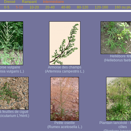
Dressé
Rampant
Intermédiaire
0-5
5-10
10-20
20-40
40-80
80-120
120-160
160 ou pl
Hellébore fét
(Helleborus faeti
ise vulgaire
Armoise des champs
sia vulgaris L.)
(Artemisia campestris L.)
 feuilles de ciguë
icutarium L'Hérit.)
Petite oseille
Plantain lancéolé -
(Rumex acetosella L.)
côtes