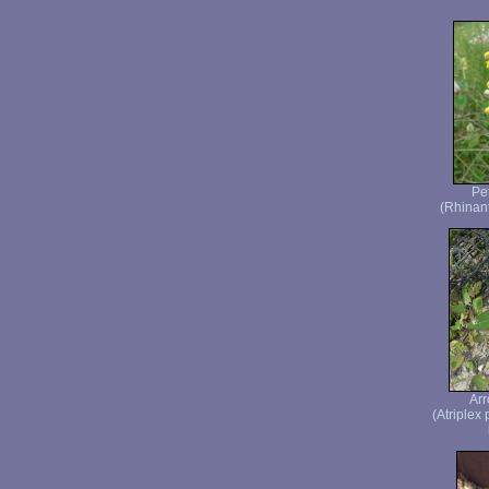
Pet
(Rhinan
Arr
(Atriplex