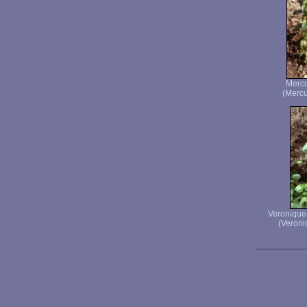
Mercu
(Mercu
Veronique 
(Veronic