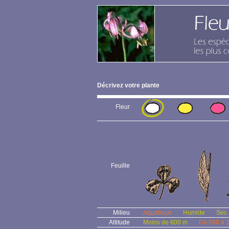
Décrivez votre plante
Fleur
Feuille
Milieu
Aquatique
Humide
Sec
Altitude
Moins de 600 m
De 600 à 