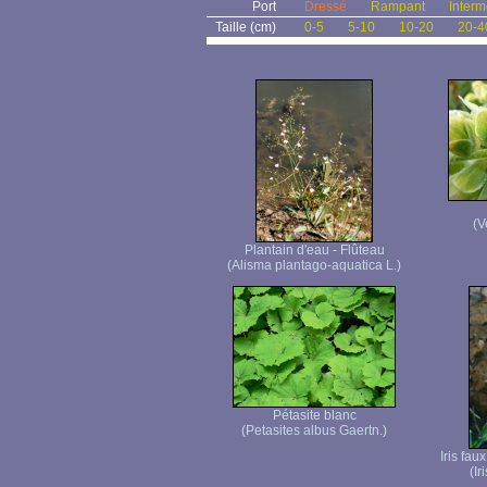
Port
Dressé
Rampant
Interm
Taille (cm)
0-5
5-10
10-20
20-4
(V
Plantain d'eau - Flûteau
(Alisma plantago-aquatica L.)
Pétasite blanc
(Petasites albus Gaertn.)
Iris fau
(Ir