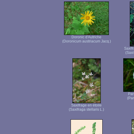
Doronic d'Autriche
(Doronicum austriacum Jacq.)
Saxifr
(Saxi
Par
(Par
Saxifrage en étoile
(Saxifraga stellaris L.)