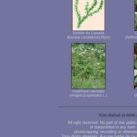
Elodée du Canada
C
(Elodea canadensis Rich)
(Anthri
Angélique sauvage
(Angelica sylvestris L.)
(
Site réalisé et édité
All right reserved. No part of this publ
or transmitted in any form
photocopying, recording or otherwise
Tous droits réservés. Aucune partie de ce 