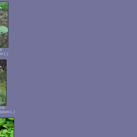
re
m L.)
une
ylium L.)