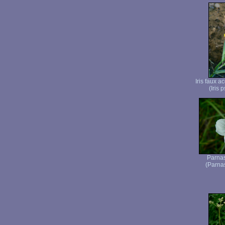
Iris faux a
(Iris 
Parnas
(Parnas