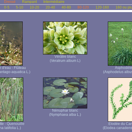
Dressé
Rampant
Intermédiaire
0-5
5-10
10-20
20-40
40-80
80-120
120-160
160 ou pl
Vérâtre blanc
(Veratrum album L)
n d'eau - Flûteau
Asphodèl
antago-aquatica L.)
(Asphodelus albus
Nénuphar blanc
(Nymphaea alba L.)
te - Quenouille
Elodée du Ca
a latifolia L.)
(Elodea canadens