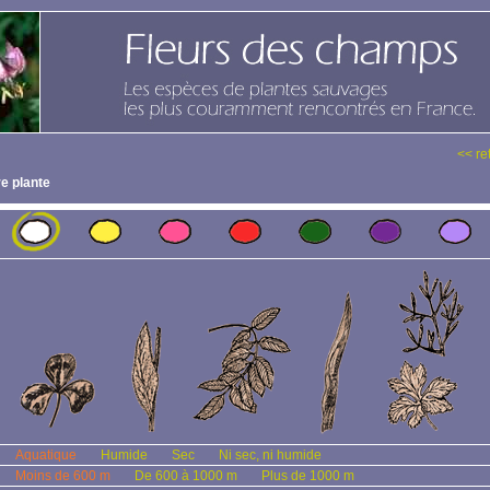
<< re
e plante
Aquatique
Humide
Sec
Ni sec, ni humide
Moins de 600 m
De 600 à 1000 m
Plus de 1000 m