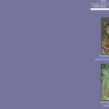
Port
Taille (cm)
Plantai
(Alisma pl
Masset
(Typh