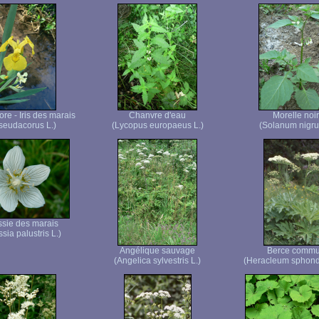
core - Iris des marais
Chanvre d'eau
Morelle noi
pseudacorus L.)
(Lycopus europaeus L.)
(Solanum nigru
sie des marais
sia palustris L.)
Angélique sauvage
Berce comm
(Angelica sylvestris L.)
(Heracleum sphond