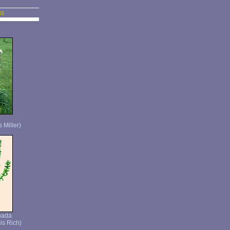
us
e
 Miller)
nada
is Rich)