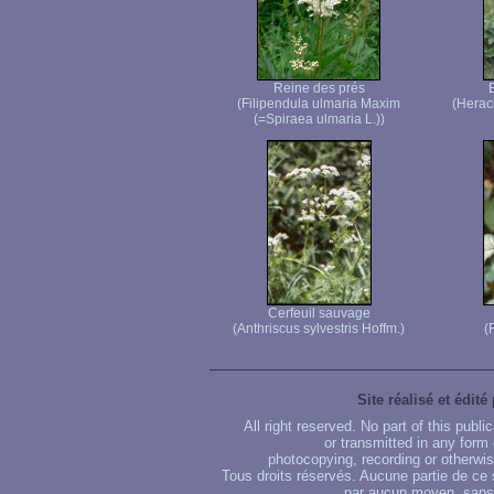
Reine des prés
(Filipendula ulmaria Maxim
(Herac
(=Spiraea ulmaria L.))
Cerfeuil sauvage
(Anthriscus sylvestris Hoffm.)
(
Site réalisé et édité
All right reserved. No part of this publ
or transmitted in any form
photocopying, recording or otherwise
Tous droits réservés. Aucune partie de ce 
par aucun moyen, sans u