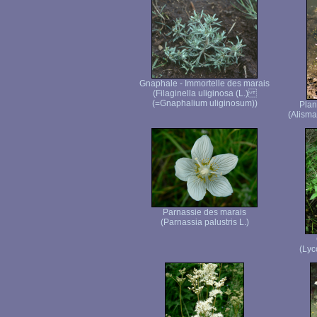
Gnaphale - Immortelle des marais
(Filaginella uliginosa (L.)
(=Gnaphalium uliginosum))
Plan
(Alisma
Parnassie des marais
(Parnassia palustris L.)
(Lyc