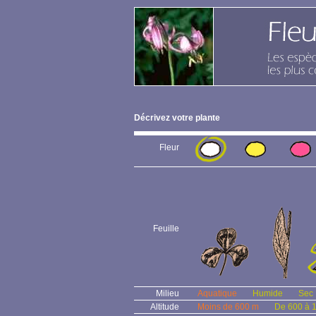
Décrivez votre plante
Fleur
Feuille
Milieu
Aquatique
Humide
Sec
Altitude
Moins de 600 m
De 600 à 