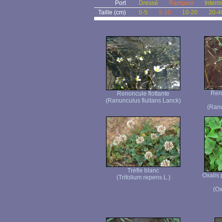
Port
Dressé
Rampant
Interm
Taille (cm)
0-5
5-10
10-20
20-4
Ren
Renoncule flottante
(Ranunculus fluitans Lanck)
(Ranu
Trèfle blanc
Oxalis 
(Trifolium repens L.)
(Ox