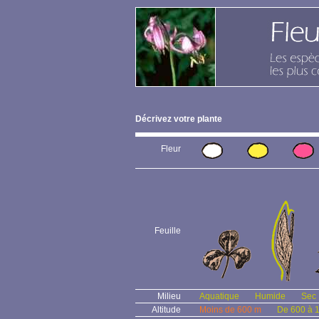
Décrivez votre plante
Fleur
Feuille
Milieu
Aquatique
Humide
Sec
Altitude
Moins de 600 m
De 600 à 