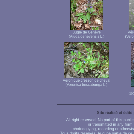
Bugle de Genève
Vér
(Ajuga genevensis L.)
(Vero
Véronique cresson de cheval
(Veronica beccabunga L.)
(Bo
Site réalisé et édité
All right reserved. No part of this publ
or transmitted in any form
photocopying, recording or otherwise
Tous droits réservés. Aucune partie de ce 