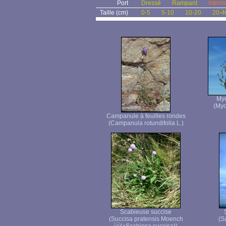
Port
Dressé
Rampant
Interm
Taille (cm)
0-5
5-10
10-20
20-4
Myo
(Myo
Campanule à feuilles rondes
(Campanula rotundifolia L.)
Scabieuse succise
(Succisa pratensis Moench
(S