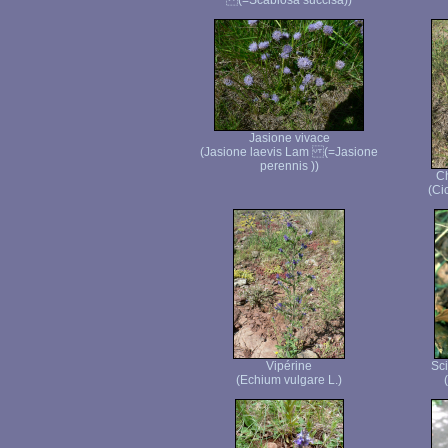
(=Scabiosa succisa))
Jasione vivace
(Jasione laevis Lam (=Jasione
perennis ))
C
(Ci
Vipérine
Sci
(Echium vulgare L.)