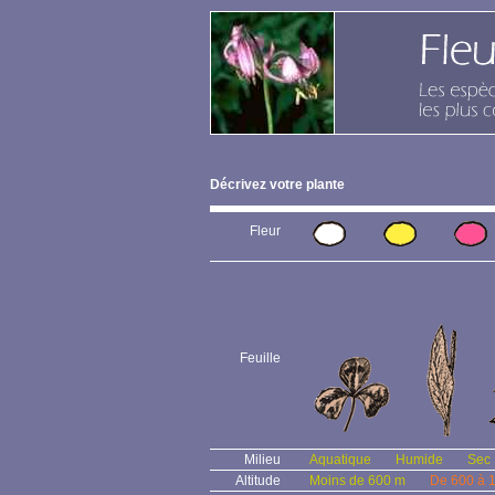
Décrivez votre plante
Fleur
Feuille
Milieu
Aquatique
Humide
Sec
Altitude
Moins de 600 m
De 600 à 