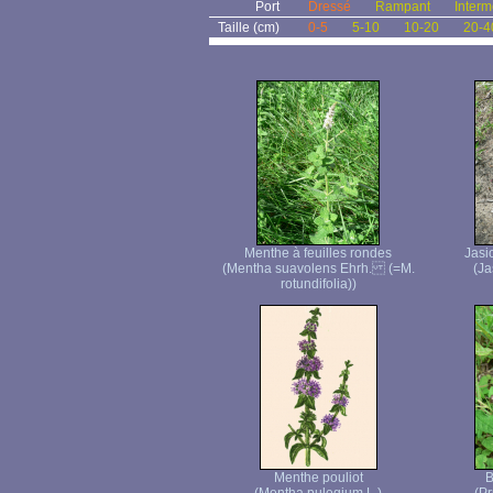
Port
Dressé
Rampant
Interm
Taille (cm)
0-5
5-10
10-20
20-4
Menthe à feuilles rondes
Jasi
(Mentha suavolens Ehrh. (=M.
(Ja
rotundifolia))
Menthe pouliot
B