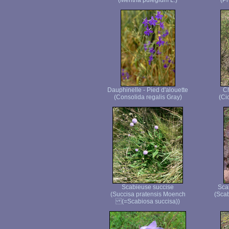
(Mentha pulegium L.)
(Pr
Dauphinelle - Pied d'alouette
C
(Consolida regalis Gray)
(Ci
Scabieuse succise
Sca
(Succisa pratensis Moench
(Scab
(=Scabiosa succisa))