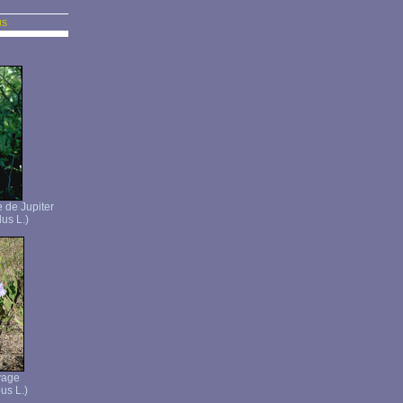
us
 de Jupiter
us L.)
vage
us L.)