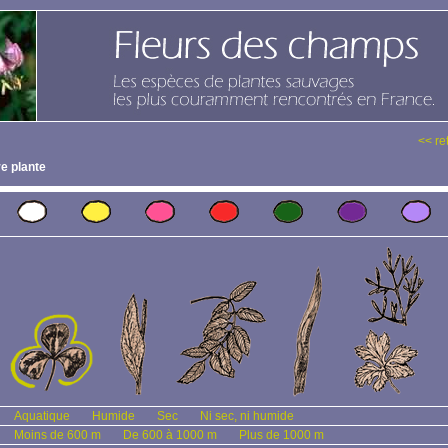
<< re
e plante
Aquatique
Humide
Sec
Ni sec, ni humide
Moins de 600 m
De 600 à 1000 m
Plus de 1000 m