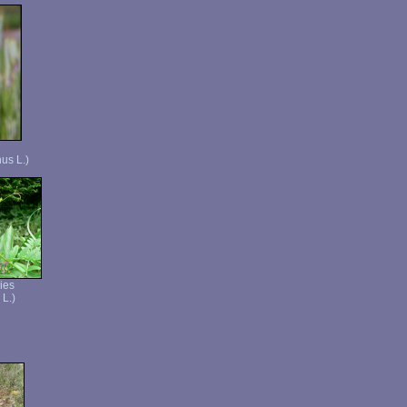
us L.)
ies
 L.)