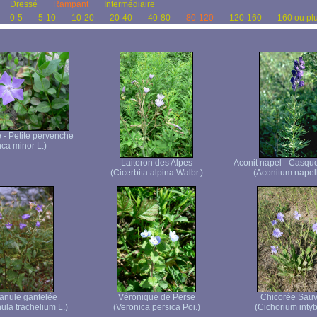
Dressé
Rampant
Intermédiaire
0-5
5-10
10-20
20-40
40-80
80-120
120-160
160 ou pl
- Petite pervenche
nca minor L.)
Laiteron des Alpes
Aconit napel - Casque
(Cicerbita alpina Walbr.)
(Aconitum napell
nule gantelée
Véronique de Perse
Chicorée Sau
la trachelium L.)
(Veronica persica Poi.)
(Cichorium intyb