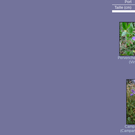
Port
Taille (cm)
Pervenche 
(Vi
Campa
(Campanu