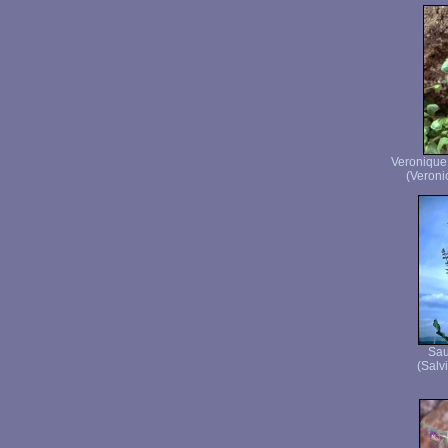
Veronique 
(Veronic
Sau
(Salvi