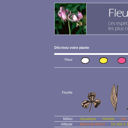
Décrivez votre plante
Fleur
Feuille
Milieu
Aquatique
Humide
Sec
Altitude
Moins de 600 m
De 600 à 