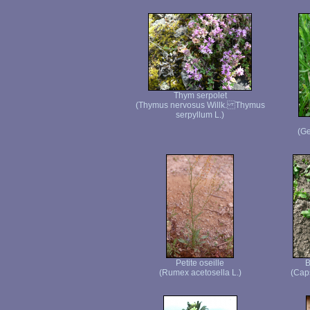
Thym serpolet
(Thymus nervosus Willk. Thymus
serpyllum L.)
(Ge
Petite oseille
B
(Rumex acetosella L.)
(Caps