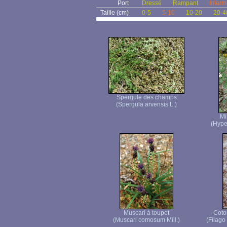
Port
Dressé
Rampant
Interm
Taille (cm)
0-5
5-10
10-20
20-4
Spergule des champs
(Spergula arvensis L.)
Mi
(Hype
Muscari à toupet
Coto
(Muscari comosum Mill.)
(Filago