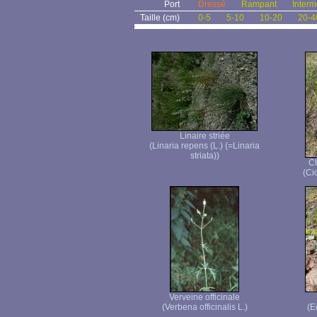
Port
Dressé
Rampant
Interm
Taille (cm)
0-5
5-10
10-20
20-4
Linaire striée
(Linaria repens (L.) (=Linaria
striata))
C
(Ci
Verveine officinale
(Verbena officinalis L.)
(E