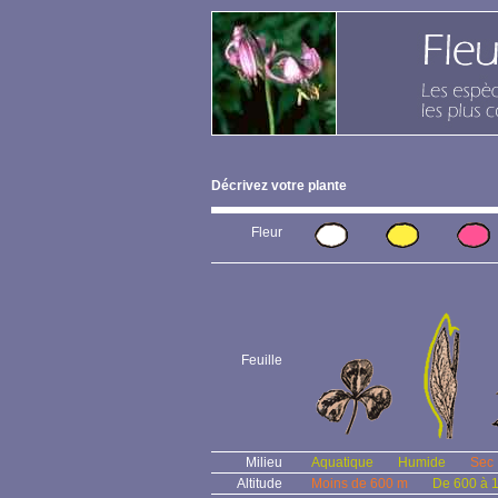
Décrivez votre plante
Fleur
Feuille
Milieu
Aquatique
Humide
Sec
Altitude
Moins de 600 m
De 600 à 