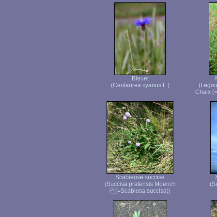
Bleuet
(Centaurea cyanus L.)
(Legou
Chaix (
Scabieuse succise
(Succisa pratensis Moench
(S
(=Scabiosa succisa))