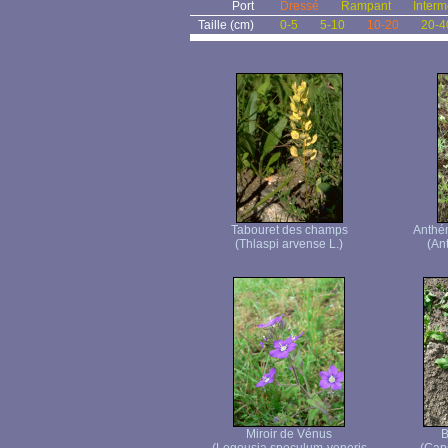
Port
Dressé
Rampant
Interm
Taille (cm)
0-5
5-10
10-20
20-4
Tabouret des champs
Anthé
(Thlaspi arvense L.)
(An
Miroir de Vénus
B