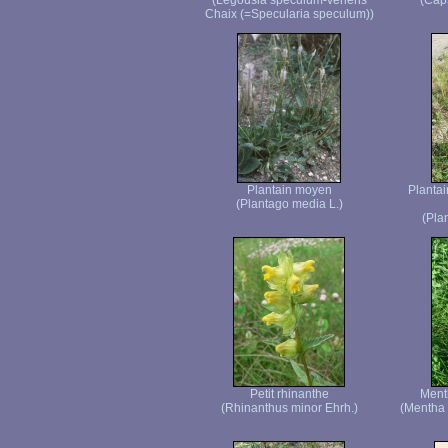
(Legousia speculum-veneris
(Caps
Chaix (=Specularia speculum))
Plantain moyen
Plantai
(Plantago media L.)
(Pla
Petit rhinanthe
Menth
(Rhinanthus minor Ehrh.)
(Mentha