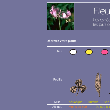
Décrivez votre plante
Fleur
Feuille
Milieu
Aquatique
Humide
Sec
Altitude
Moins de 600 m
De 600 à 