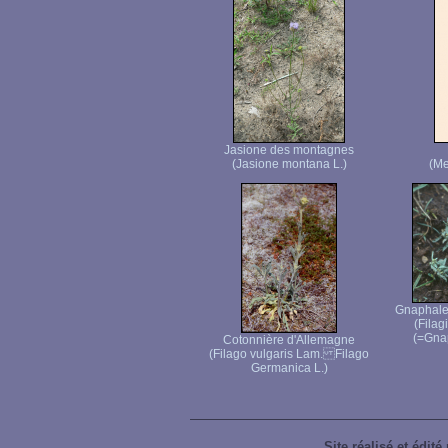
Jasione des montagnes
(Jasione montana L.)
(Me
Gnaphale 
(Filag
(=Gna
Cotonnière d'Allemagne
(Filago vulgaris Lam. Filago
Germanica L.)
Site réalisé et édité