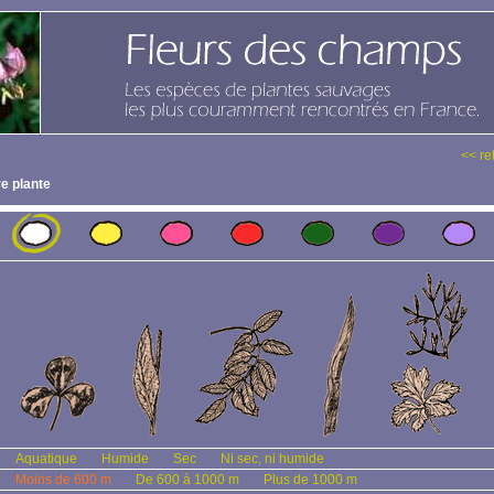
<< re
e plante
Aquatique
Humide
Sec
Ni sec, ni humide
Moins de 600 m
De 600 à 1000 m
Plus de 1000 m