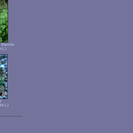
e blanche
 L.)
e
is L.)