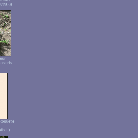
milla L.
tita).))
teur
astoris
 Roquette
lis L.)