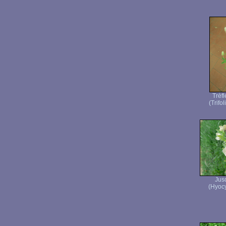
Trèf
(Trifo
Jus
(Hyocy