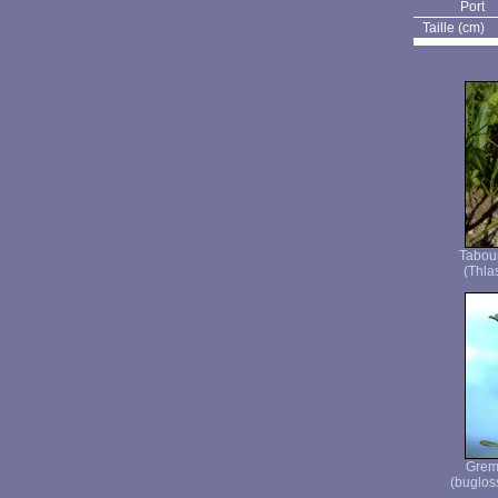
Port
Taille (cm)
Tabou
(Thla
Grem
(buglos