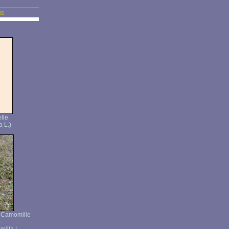
us
lle
 L.)
 Camomille
e