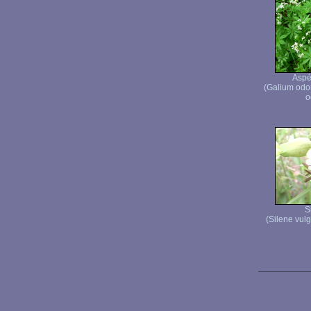
Aspé
(Galium odo
o
S
(Silene vul