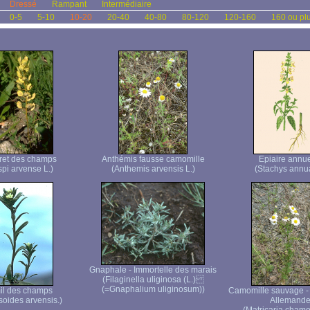
Dressé
Rampant
Intermédiaire
0-5
5-10
10-20
20-40
40-80
80-120
120-160
160 ou pl
ret des champs
Anthémis fausse camomille
Epiaire annue
spi arvense L.)
(Anthemis arvensis L.)
(Stachys annua
Gnaphale - Immortelle des marais
(Filaginella uliginosa (L.)
(=Gnaphalium uliginosum))
il des champs
Camomille sauvage -
soides arvensis.)
Allemand