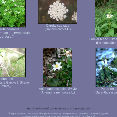
Carotte sauvage
rule odorante
(Daucus carota L.)
ratum (L.) (=Asperula
dorata L.))
Lamier blanc - Orti
(Lamium album
ilène enflé
garis Garcke (=Silene
inflata))
Anémone des bois - Sylvie
Perce-neig
(Anemone nemorosa L.)
(Galanthus nival
Site réalisé et édité par
Ex Algebra
- © Copyright 2008
All right reserved. No part of this publication may be reproduced, stored in a retrieval system,
or transmitted in any form or by any means, electronic, mechanical,