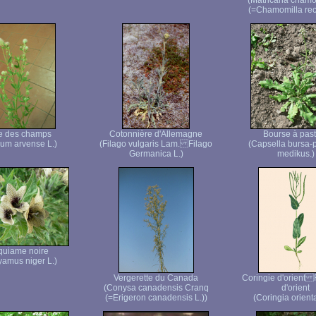
(Matricaria chamo
(=Chamomilla recu
le des champs
Cotonnière d'Allemagne
Bourse à pas
lium arvense L.)
(Filago vulgaris Lam. Filago
(Capsella bursa-p
Germanica L.)
medikus.)
quiame noire
amus niger L.)
Vergerette du Canada
Coringie d'orient
(Conysa canadensis Cranq
d'orient
(=Erigeron canadensis L.))
(Coringia orienta