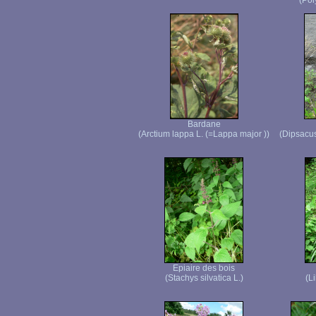
(Pol
Bardane
(Arctium lappa L. (=Lappa major ))
(Dipsacus
Epiaire des bois
(Stachys silvatica L.)
(L