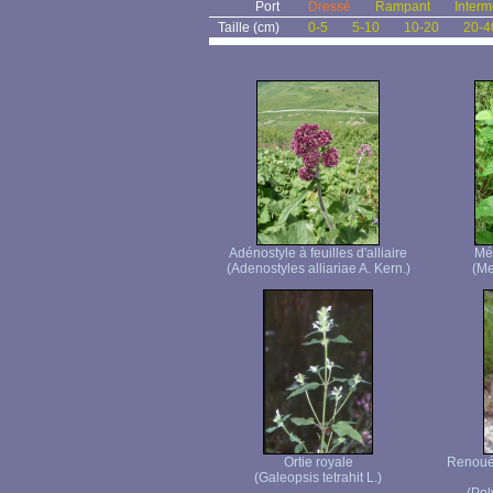
Port
Dressé
Rampant
Interm
Taille (cm)
0-5
5-10
10-20
20-4
Adénostyle à feuilles d'alliaire
Mél
(Adenostyles alliariae A. Kern.)
(Mel
Ortie royale
Renouée
(Galeopsis tetrahit L.)