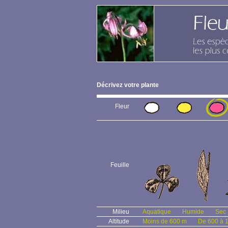
Décrivez votre plante
Fleur
Feuille
Milieu
Aquatique
Humide
Sec
Altitude
Moins de 600 m
De 600 à 