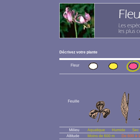
Décrivez votre plante
Fleur
Feuille
Milieu
Aquatique
Humide
Sec
Altitude
Moins de 600 m
De 600 à 