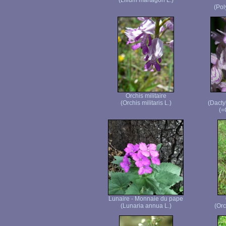
(Lilium martagon L.)
(Pol
Orchis militaire
(Orchis militaris L.)
(Dacty
(=
Lunaire - Monnaie du pape
(Lunaria annua L.)
(Orc