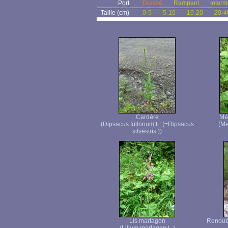
Port
Dressé
Rampant
Interm
Taille (cm)
0-5
5-10
10-20
20-4
Cardère
Mél
(Dipsacus fullonum L. (=Dipsacus
(Mel
silvestris ))
Lis martagon
Renouée