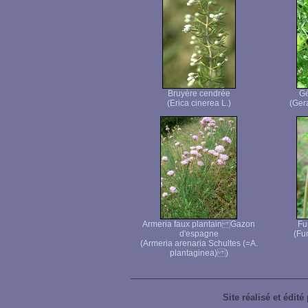
Bruyère cendrée
Gé
(Erica cinerea L.)
(Ger
Armeria faux plantain Gazon
Fu
d'espagne
(Fum
(Armeria arenaria Schultes (=A.
plantaginea) )
Site réalisé et édité