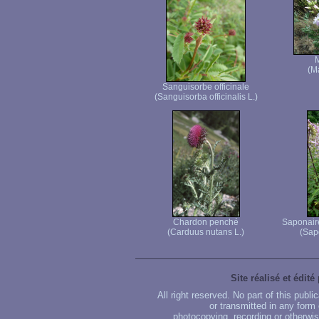
(M
Sanguisorbe officinale
(Sanguisorba officinalis L.)
Chardon penché
Saponaire
(Carduus nutans L.)
(Sapo
Site réalisé et édité
All right reserved. No part of this publ
or transmitted in any form
photocopying, recording or otherwise