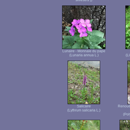
silvestris ))
Lunaire - Monnaie du pape
(Lunaria annua L.)
(L
Salicaire
Renouée
(Lythrum salicaria L.)
(Pol