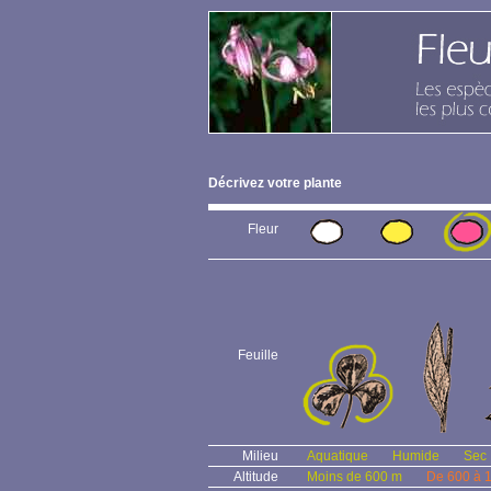
Décrivez votre plante
Fleur
Feuille
Milieu
Aquatique
Humide
Sec
Altitude
Moins de 600 m
De 600 à 