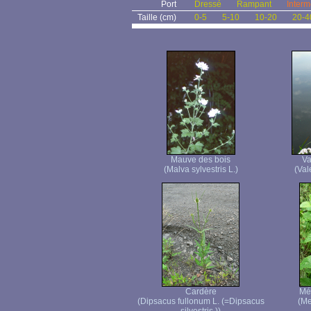
Port
Dressé
Rampant
Interm
Taille (cm)
0-5
5-10
10-20
20-4
Mauve des bois
Va
(Malva sylvestris L.)
(Vale
Cardère
Mél
(Dipsacus fullonum L. (=Dipsacus
(Mel