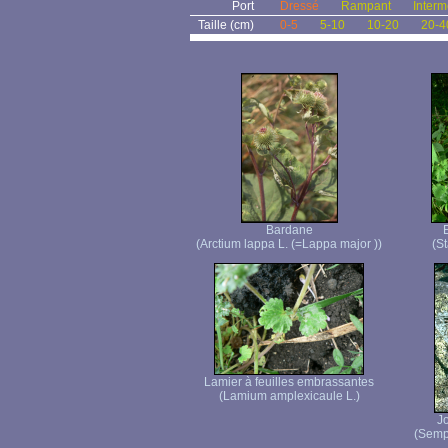
Port
Dressé
Rampant
Interm
Taille (cm)
0-5
5-10
10-20
20-4
Bardane
(Arctium lappa L. (=Lappa major ))
(St
Lamier à feuilles embrassantes
(Lamium amplexicaule L.)
J
(Semp