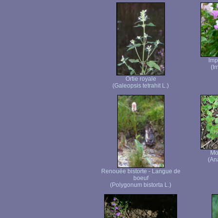
Imp
(I
Ortie royale
(Galeopsis tetrahit L.)
Mo
(Ana
Renouée bistorte - Langue de
boeuf
(Polygonum bistorta L.)