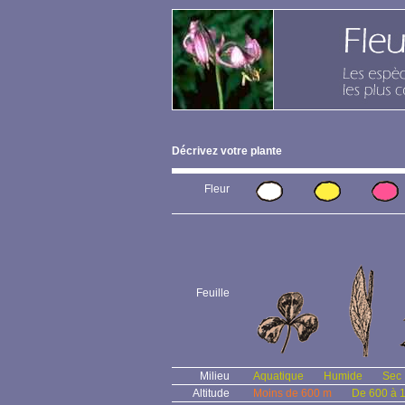
Décrivez votre plante
Fleur
Feuille
Milieu
Aquatique
Humide
Sec
Altitude
Moins de 600 m
De 600 à 