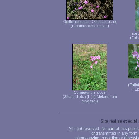
Oeillet en delta - Oeillet couché
(Dianthus deltoïdes L.)
Epil
(Epi
(Epilo
(=Ep
Compagnon rouge
(Silene dioica (L.) (=Melandrium
silvestre))
Site réalisé et édité
All right reserved. No part of this publ
or transmitted in any form
photocopying, recording or otherwise