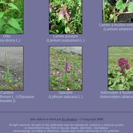
Lamier à feuilles em
(Lamium amplexic
Ortie
Lamier pourpre
ica dioïca L.)
(Lamium purpureum L.)
Cardère
Salicaire
Adénostyle à feuilles
ullonum L. (=Dipsacus
(Lythrum salicaria L.)
(Adenostyles alliaria
ilvestris ))
Site réalisé et édité par
Ex Algebra
- © Copyright 2008
All right reserved. No part of this publication may be reproduced, stored in a retrieval system,
or transmitted in any form or by any means, electronic, mechanical,
photocopying, recording or otherwise, without prior written permission of the publisher.