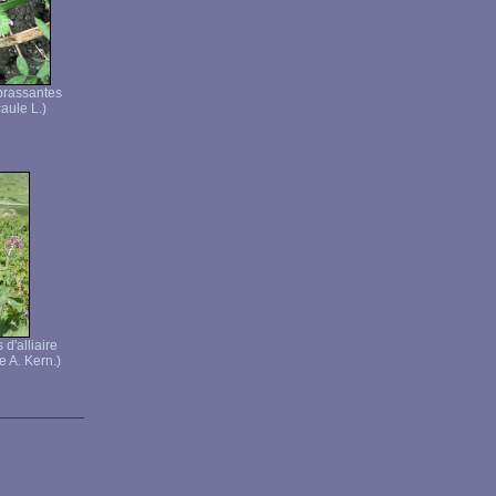
brassantes
aule L.)
 d'alliaire
e A. Kern.)