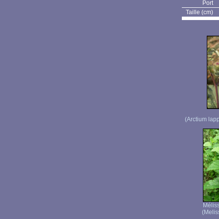
Port
Taille (cm)
(Arctium lap
Méliss
(Meliss