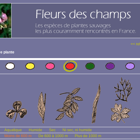
<< re
e plante
Aquatique
Humide
Sec
Ni sec, ni humide
Moins de 600 m
De 600 à 1000 m
Plus de 1000 m