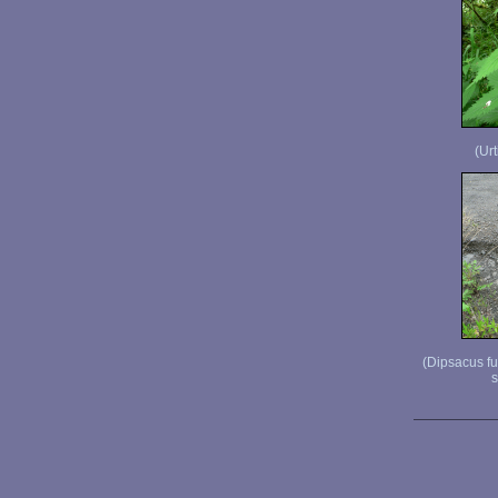
(Urt
(Dipsacus f
s