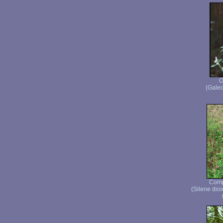
O
(Galeo
Comp
(Silene dio