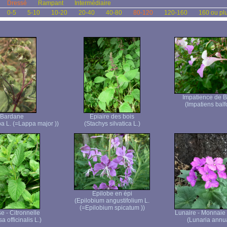
Dressé
Rampant
Intermédiaire
0-5
5-10
10-20
20-40
40-80
80-120
120-160
160 ou pl
Impatience de B
(Impatiens balfo
Bardane
Epiaire des bois
pa L. (=Lappa major ))
(Stachys silvatica L.)
Epilobe en épi
(Epilobium angustifolium L.
(=Epilobium spicatum ))
e - Citronnelle
Lunaire - Monnaie
a officinalis L.)
(Lunaria annua