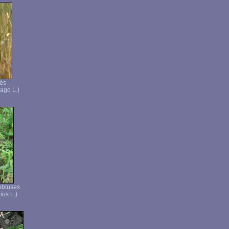
lés
ago L.)
 obtuses
ius L.)