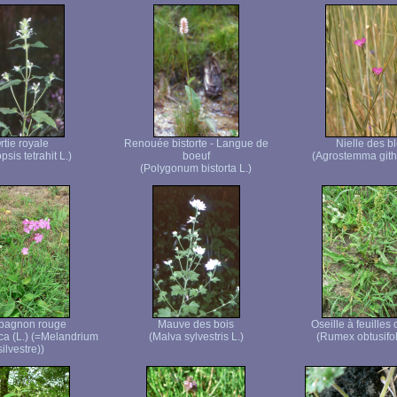
rtie royale
Renouée bistorte - Langue de
Nielle des b
psis tetrahit L.)
boeuf
(Agrostemma gith
(Polygonum bistorta L.)
agnon rouge
Mauve des bois
Oseille à feuilles
ica (L.) (=Melandrium
(Malva sylvestris L.)
(Rumex obtusifol
silvestre))