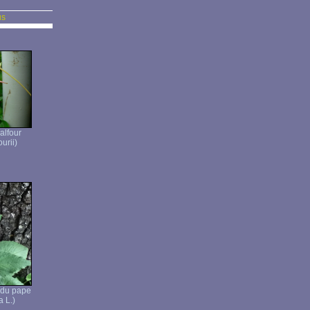
us
alfour
urii)
 du pape
 L.)