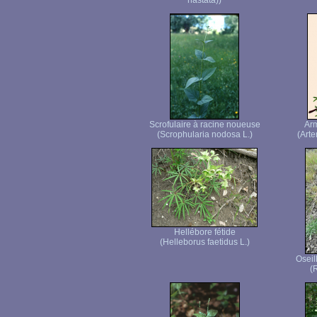
hastata))
Scrofulaire à racine noueuse
Ar
(Scrophularia nodosa L.)
(Arte
Hellébore fétide
(Helleborus faetidus L.)
Oseil
(