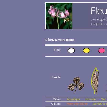
Décrivez votre plante
Fleur
Feuille
Milieu
Aquatique
Humide
Sec
Altitude
Moins de 600 m
De 600 à 