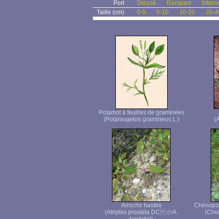
Port
Dressé
Rampant
Interm
Taille (cm)
0-5
5-10
10-20
20-4
Potamot à feuilles de graminées
(Potamogeton gramineus L.)
(A
Arroche hastée
Chénopod
(Atriplex prostata DC (=A.
(Che