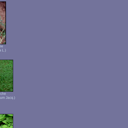
ée
a L.)
iche
cum Jacq.)