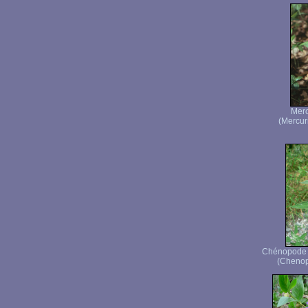
Merc
(Mercuri
Chénopode b
(Chenop