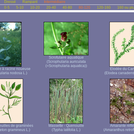
Dressé
Rampant
Intermédiaire
0-5
5-10
10-20
20-40
40-80
80-120
120-160
160 ou pl
Scrofulaire aquatique
(Scrophularia auriculata
(=Scrophularia aquatica))
re à racine noueuse
Elodée du Ca
ularia nodosa L.)
(Elodea canadens
euilles de graminées
Massette - Quenouille
Amarante réflé
ton gramineus L.)
(Typha latifolia L.)
(Amaranthus retrof