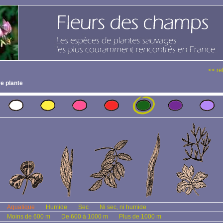
<< re
e plante
Aquatique
Humide
Sec
Ni sec, ni humide
Moins de 600 m
De 600 à 1000 m
Plus de 1000 m