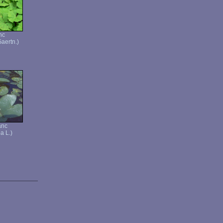
nc
Gaertn.)
anc
a L.)