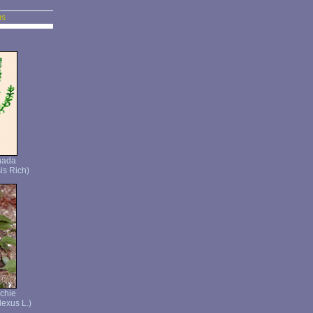
us
nada
is Rich)
chie
lexus L.)