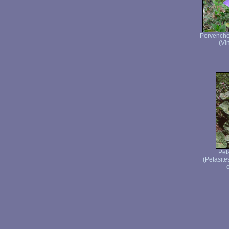
Pervenche 
(Vi
Peta
(Petasite
o