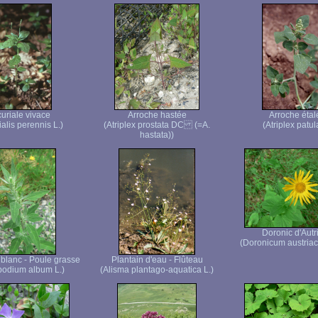
uriale vivace
Arroche hastée
Arroche étal
alis perennis L.)
(Atriplex prostata DC (=A.
(Atriplex patul
hastata))
Doronic d'Autr
(Doronicum austria
lanc - Poule grasse
Plantain d'eau - Flûteau
odium album L.)
(Alisma plantago-aquatica L.)