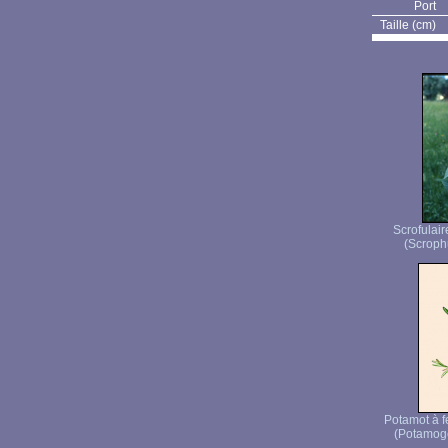
Port
Taille (cm)
Scrofulai
(Scroph
Potamot à f
(Potamoge