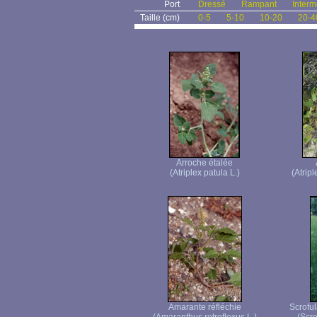
Port
Dressé
Rampant
Interm
Taille (cm)
0-5
5-10
10-20
20-4
Arroche étalée
(Atriplex patula L.)
(Atrip
Amarante réfléchie
Scroful