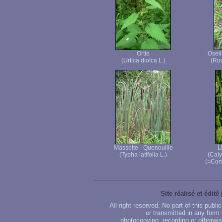
Ortie
Oseil
(Urtica dioïca L.)
(Rum
Massette - Quenouille
L
(Typha latifolia L.)
(Caly
(=Conv
Site réalisé et édité
All right reserved. No part of this publ
or transmitted in any form
photocopying, recording or otherwise