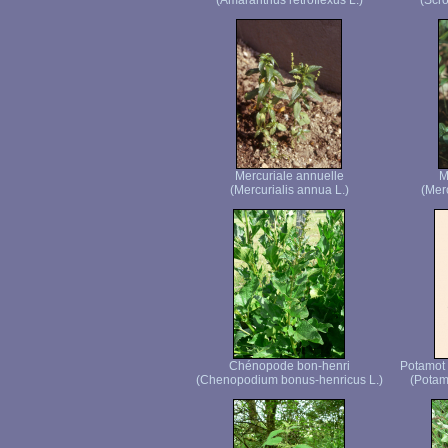
(Amaranthus retroflexus L.)
(Scro
Mercuriale annuelle
M
(Mercurialis annua L.)
(Merc
Chénopode bon-henri
Potamot 
(Chenopodium bonus-henricus L.)
(Potam