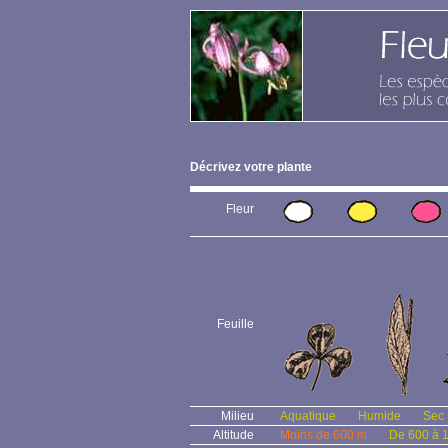
Décrivez votre plante
Fleur
Feuille
Milieu
Aquatique
Humide
Sec
Altitude
Moins de 600 m
De 600 à 