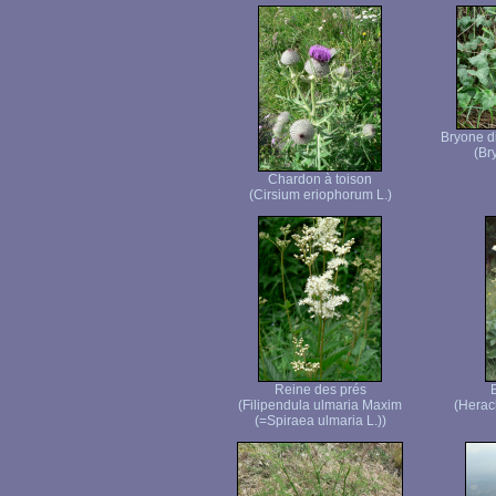
Bryone di
(Br
Chardon à toison
(Cirsium eriophorum L.)
Reine des prés
(Filipendula ulmaria Maxim
(Herac
(=Spiraea ulmaria L.))