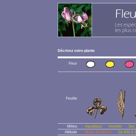
Décrivez votre plante
Fleur
Feuille
Milieu
Aquatique
Humide
Sec
Altitude
Moins de 600 m
De 600 à 