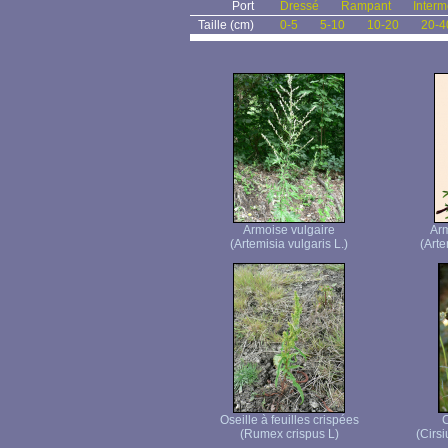
Port
Dressé
Rampant
Interm
Taille (cm)
0-5
5-10
10-20
20-4
Armoise vulgaire
Ar
(Artemisia vulgaris L.)
(Arte
Oseille à feuilles crispées
C
(Rumex crispus L)
(Cirsi