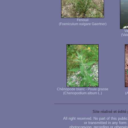
Fenouil
(Foeniculum vulgare Gaertner)
Va
(Vale
Chénopode blanc - Poule grasse
(Chenopodium album L.)
(A
Site réalisé et édité
All right reserved. No part of this publ
or transmitted in any form
photocopying, recording or otherwise