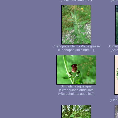
(Mercurialis annua L.)
(Merc
Chénopode blanc - Poule grasse
Scroful
(Chenopodium album L.)
(Scro
Scrofulaire aquatique
(Scrophularia auriculata
(=Scrophularia aquatica))
E
(Elod