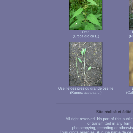
Ortie
(Urtica dioïca L.)
(P
Oseille des prés ou grande oseille
(Rumex acetosa L.)
(Cal
Site réalisé et édité
All right reserved. No part of this publ
or transmitted in any form
photocopying, recording or otherwise
Tous droits réservés. Aucune partie de ce 