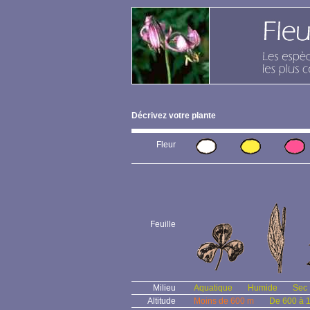
Décrivez votre plante
Fleur
Feuille
Milieu
Aquatique
Humide
Sec
Altitude
Moins de 600 m
De 600 à 