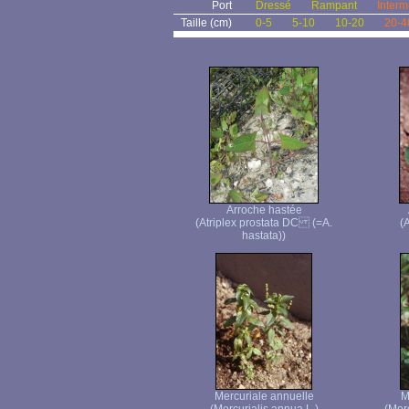
Port
Dressé
Rampant
Interm
Taille (cm)
0-5
5-10
10-20
20-4
Arroche hastée
(Atriplex prostata DC (=A.
(A
hastata))
Mercuriale annuelle
M