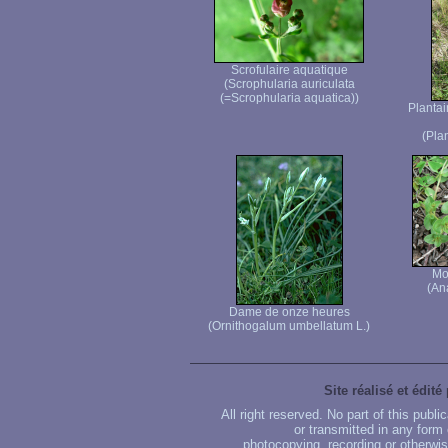
Scrofulaire aquatique
(Scrophularia auriculata
(=Scrophularia aquatica))
Plantai
(Pla
Mo
(Ana
Dame de onze heures
(Ornithogalum umbellatum L.)
Site réalisé et édité
All right reserved. No part of this publ
or transmitted in any form
photocopying, recording or otherwise