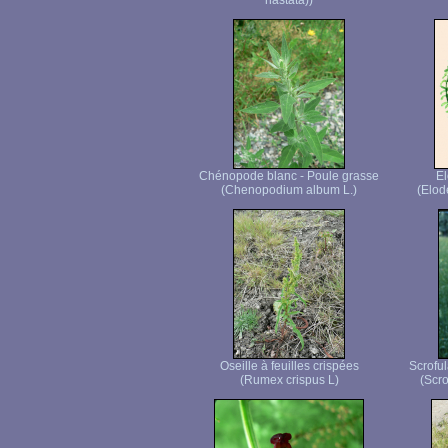
hastata))
Chénopode blanc - Poule grasse
E
(Chenopodium album L.)
(Elod
Oseille à feuilles crispées
Scroful
(Rumex crispus L)
(Scro