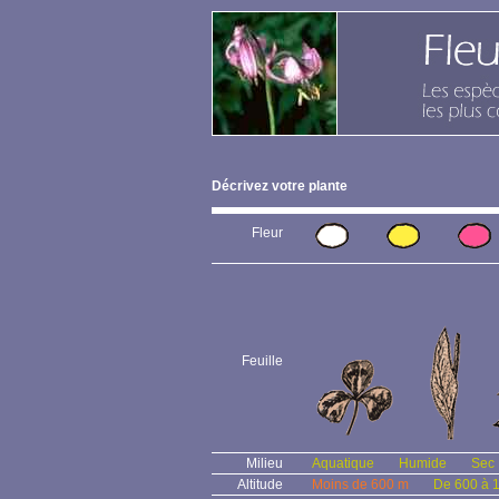
Décrivez votre plante
Fleur
Feuille
Milieu
Aquatique
Humide
Sec
Altitude
Moins de 600 m
De 600 à 