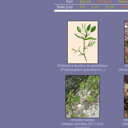
Port
Dressé
Rampant
Interm
Taille (cm)
0-5
5-10
10-20
20-4
Potamot à feuilles de graminées
Am
(Potamogeton gramineus L.)
(Amara
Arroche hastée
Me
(Atriplex prostata DC (=A.
(Me