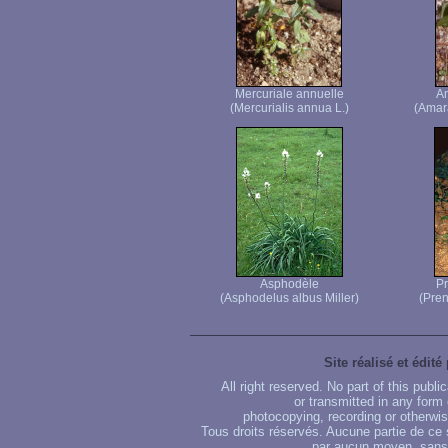
Mercuriale annuelle
Am
(Mercurialis annua L.)
(Amara
Asphodèle
Pr
(Asphodelus albus Miller)
(Pren
Site réalisé et édité
All right reserved. No part of this publ
or transmitted in any form
photocopying, recording or otherwise
Tous droits réservés. Aucune partie de ce 
par aucun moyen, sans u