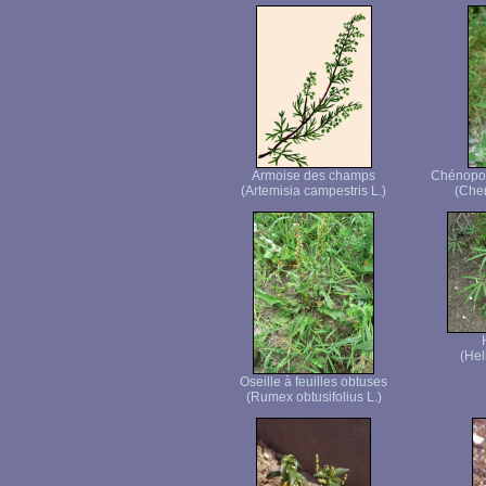
Armoise des champs
Chénopod
(Artemisia campestris L.)
(Che
(Hel
Oseille à feuilles obtuses
(Rumex obtusifolius L.)