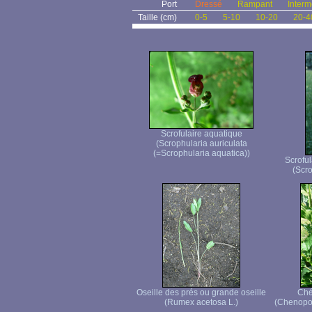
Port
Dressé
Rampant
Interm
Taille (cm)
0-5
5-10
10-20
20-4
Scrofulaire aquatique
(Scrophularia auriculata
(=Scrophularia aquatica))
Scroful
(Scro
Oseille des prés ou grande oseille
Ché
(Rumex acetosa L.)
(Chenopod