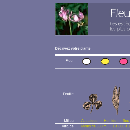
Décrivez votre plante
Fleur
Feuille
Milieu
Aquatique
Humide
Sec
Altitude
Moins de 600 m
De 600 à 