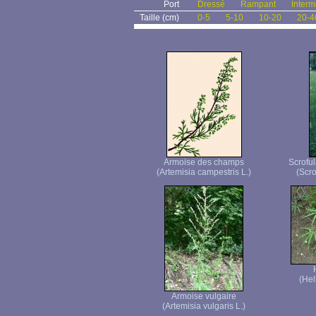
Port
Dressé
Rampant
Interm
Taille (cm)
0-5
5-10
10-20
20-4
Armoise des champs
Scroful
(Artemisia campestris L.)
(Scro
(Hel
Armoise vulgaire
(Artemisia vulgaris L.)