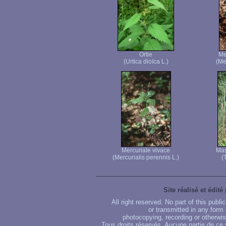
Ortie
Me
(Urtica dioïca L.)
(Me
Mercuriale vivace
Mas
(Mercurialis perennis L.)
(
Site réalisé et édité
All right reserved. No part of this publ
or transmitted in any form
photocopying, recording or otherwise
Tous droits réservés. Aucune partie de ce 