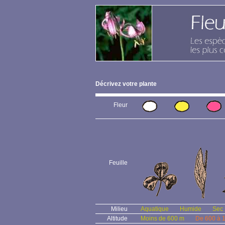
Décrivez votre plante
Fleur
Feuille
Milieu
Aquatique
Humide
Sec
Altitude
Moins de 600 m
De 600 à 