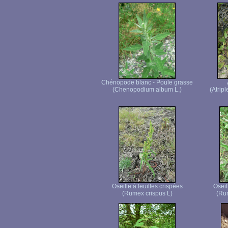
Chénopode blanc - Poule grasse
(Chenopodium album L.)
(Atrip
Oseille à feuilles crispées
Oseil
(Rumex crispus L)
(Rum