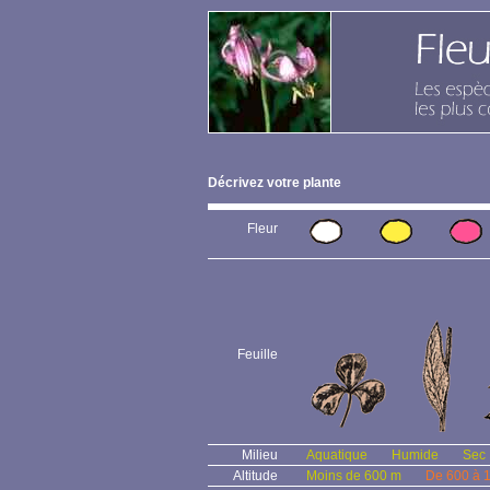
Décrivez votre plante
Fleur
Feuille
Milieu
Aquatique
Humide
Sec
Altitude
Moins de 600 m
De 600 à 