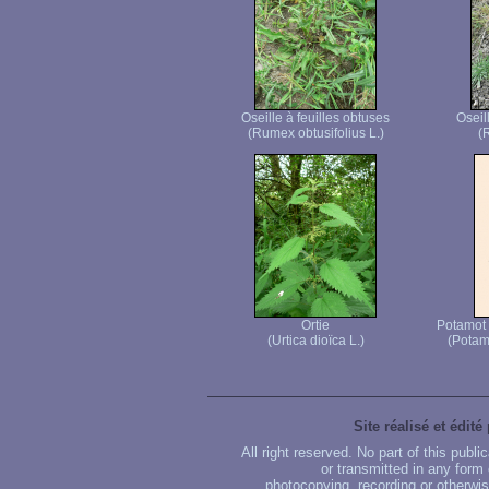
Oseille à feuilles obtuses
Oseil
(Rumex obtusifolius L.)
(
Ortie
Potamot 
(Urtica dioïca L.)
(Potam
Site réalisé et édité
All right reserved. No part of this publ
or transmitted in any form
photocopying, recording or otherwise