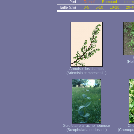
Port
Dressé
Rampant
Interm
Taille (cm)
0-5
5-10
10-20
20-4
(Hel
Armoise des champs
(Artemisia campestris L.)
Scrofulaire à racine noueuse
Ché
(Scrophularia nodosa L.)
(Chenopod