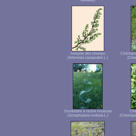
hastata))
Armoise des champs
Chénopod
(Artemisia campestris L.)
(Che
Scrofulaire à racine noueuse
Ché
(Scrophularia nodosa L.)
(Chenopod