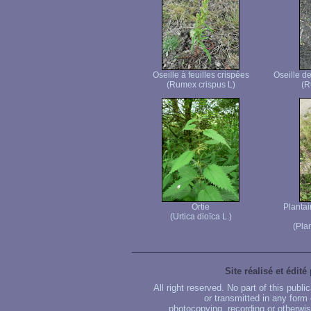
Oseille à feuilles crispées
Oseille d
(Rumex crispus L)
(R
Ortie
Plantai
(Urtica dioïca L.)
(Pla
Site réalisé et édité
All right reserved. No part of this publ
or transmitted in any form
photocopying, recording or otherwise