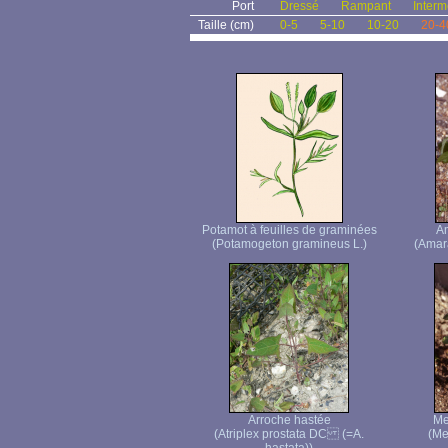
Port
Dressé
Rampant
Interm
Taille (cm)
0-5
5-10
10-20
20-4
Potamot à feuilles de graminées
Am
(Potamogeton gramineus L.)
(Amara
Arroche hastée
Me
(Atriplex prostata DC (=A.
(Me