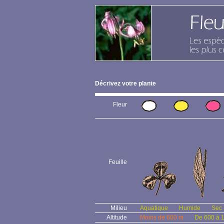
Décrivez votre plante
Fleur
Feuille
Milieu
Aquatique
Humide
Sec
Altitude
Moins de 600 m
De 600 à 