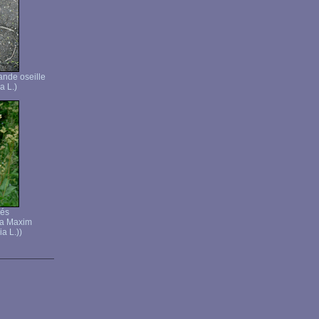
ande oseille
a L.)
rés
ia Maxim
a L.))