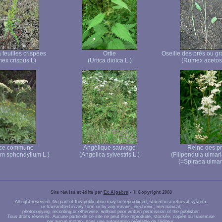
 feuilles crispées
Ortie
Oseille des prés ou gr
ex crispus L)
(Urtica dioïca L.)
(Rumex acetos
ce commune
Angélique sauvage
Reine des p
m sphondylium L.)
(Angelica sylvestris L.)
(Filipendula ulmar
(=Spiraea ulmari
Site réalisé et édité par
Ex Algebra
- © Copyright 2008
All right reserved. No part of this publication may be reproduced, stored in a retrieval system,
or transmitted in any form or by any means, electronic, mechanical,
photocopying, recording or otherwise, without prior written permission of the publisher.
Tous droits réservés. Aucune partie de ce site ne peut être reproduite, stockée, copiée ou transmise
par aucun moyen, sans une autorisation préalable de l'éditeur.