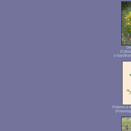
Ge
(Cytisu
(=Sarotham
Potamot à f
(Potamoge