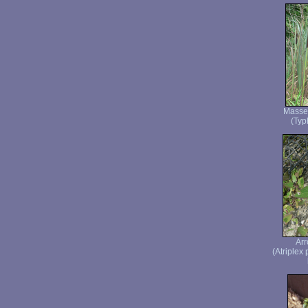
Masset
(Typh
Arr
(Atriplex