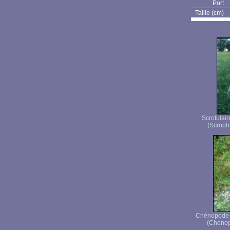
Port
Taille (cm)
Scrofulai
(Scroph
Chénopode b
(Chenop