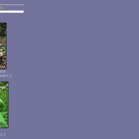
us
vace
nnis L.)
 L.)