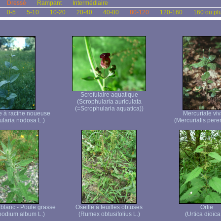
Dressé
Rampant
Intermédiaire
0-5
5-10
10-20
20-40
40-80
80-120
120-160
160 ou pl
Scrofulaire aquatique
(Scrophularia auriculata
(=Scrophularia aquatica))
re à racine noueuse
Mercuriale vi
ularia nodosa L.)
(Mercurialis pere
lanc - Poule grasse
Oseille à feuilles obtuses
Ortie
odium album L.)
(Rumex obtusifolius L.)
(Urtica dioïca