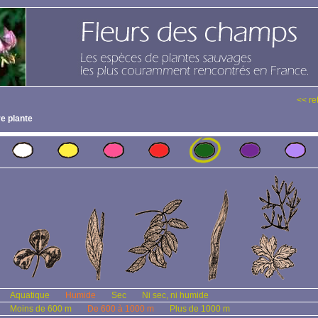
<< re
e plante
Aquatique
Humide
Sec
Ni sec, ni humide
Moins de 600 m
De 600 à 1000 m
Plus de 1000 m