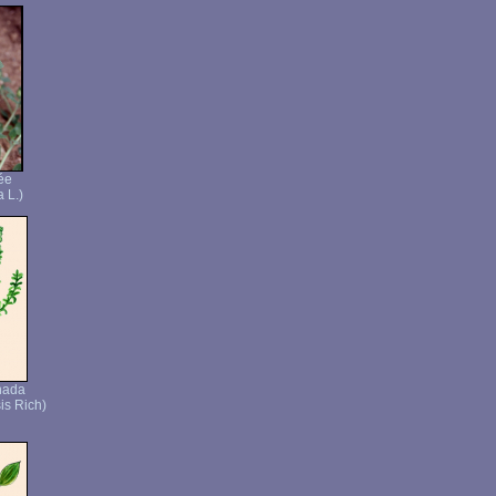
ée
a L.)
nada
is Rich)