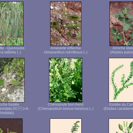
te - Quenouille
Amarante réfléchie
Arroche étal
a latifolia L.)
(Amaranthus retroflexus L.)
(Atriplex patul
oche hastée
Chénopode bon-henri
Elodée du Ca
 prostata DC (=A.
(Chenopodium bonus-henricus L.)
(Elodea canadens
hastata))