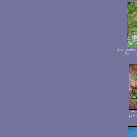
Chénopode b
(Chenop
Ar
(Atri