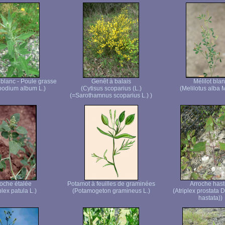
lanc - Poule grasse
Genêt à balais
Mélilot bla
odium album L.)
(Cytisus scoparius (L.)
(Melilotus alba 
(=Sarothamnus scoparius L.) )
roche étalée
Potamot à feuilles de graminées
Arroche has
plex patula L.)
(Potamogeton gramineus L.)
(Atriplex prostata
hastata))