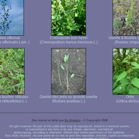
ilot officinal
Chénopode bon-henri
Oseille à feuilles 
s officinalis Lam. )
(Chenopodium bonus-henricus L.)
(Rumex crispu
à feuilles obtuses
Oseille des prés ou grande oseille
Ortie
obtusifolius L.)
(Rumex acetosa L.)
(Urtica dioïca
Site réalisé et édité par
Ex Algebra
- © Copyright 2008
All right reserved. No part of this publication may be reproduced, stored in a retrieval system,
or transmitted in any form or by any means, electronic, mechanical,
photocopying, recording or otherwise, without prior written permission of the publisher.
Tous droits réservés. Aucune partie de ce site ne peut être reproduite, stockée, copiée ou transmise
par aucun moyen, sans une autorisation préalable de l'éditeur.