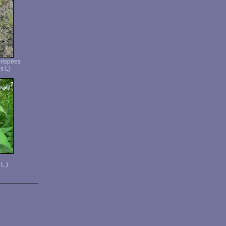
crispées
s L)
 L.)