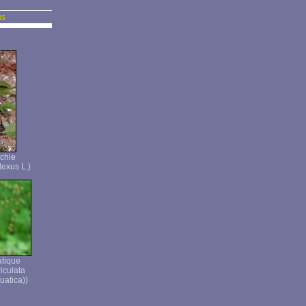
us
chie
lexus L.)
atique
iculata
uatica))