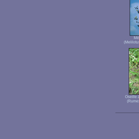
Mél
(Melilotu
Oseille 
(Rumex 