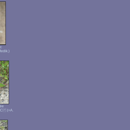
nc
Medik.)
tée
 DC (=A.