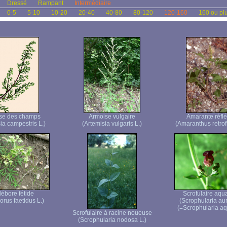
Dressé
Rampant
Intermédiaire
0-5
5-10
10-20
20-40
40-80
80-120
120-160
160 ou pl
se des champs
Armoise vulgaire
Amarante réflé
ia campestris L.)
(Artemisia vulgaris L.)
(Amaranthus retrof
lébore fétide
Scrofulaire aqu
orus faetidus L.)
(Scrophularia aur
(=Scrophularia aq
Scrofulaire à racine noueuse
(Scrophularia nodosa L.)