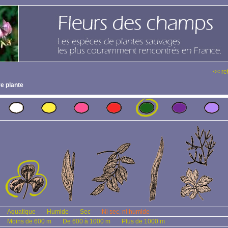
<< re
e plante
Aquatique
Humide
Sec
Ni sec, ni humide
Moins de 600 m
De 600 à 1000 m
Plus de 1000 m