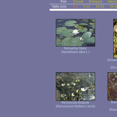
Port
Dressé
Rampant
Interm
Taille (cm)
0-5
5-10
10-20
20-4
Nénuphar blanc
(Nymphaea alba L.)
Droser
(Dro
Ren
Renoncule flottante
(Ranunculus fluitans Lanck)
(Ranu