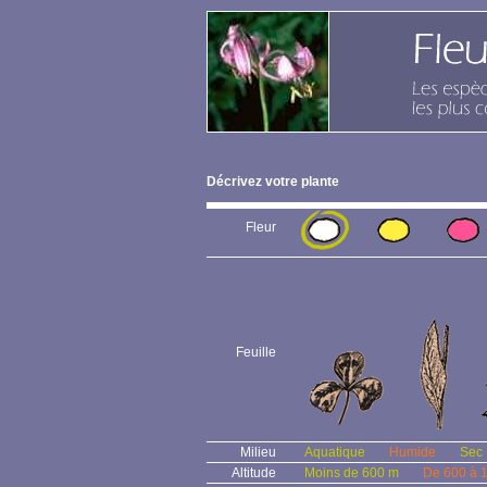
Décrivez votre plante
Fleur
Feuille
Milieu
Aquatique
Humide
Sec
Altitude
Moins de 600 m
De 600 à 