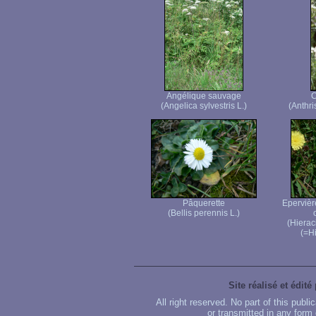
Angélique sauvage
C
(Angelica sylvestris L.)
(Anthri
Pâquerette
Epervière
(Bellis perennis L.)
(Hierac
(=H
Site réalisé et édité
All right reserved. No part of this publ
or transmitted in any form