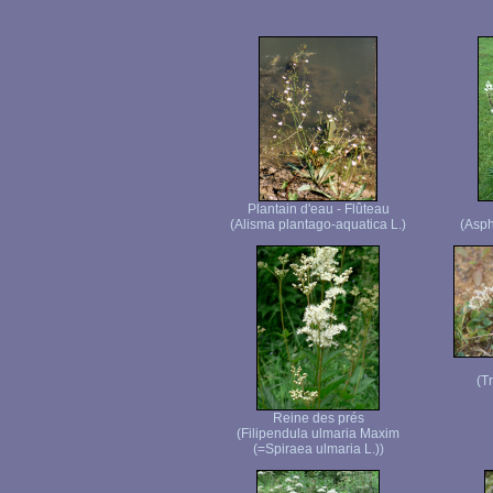
Plantain d'eau - Flûteau
(Alisma plantago-aquatica L.)
(Asph
(T
Reine des prés
(Filipendula ulmaria Maxim
(=Spiraea ulmaria L.))