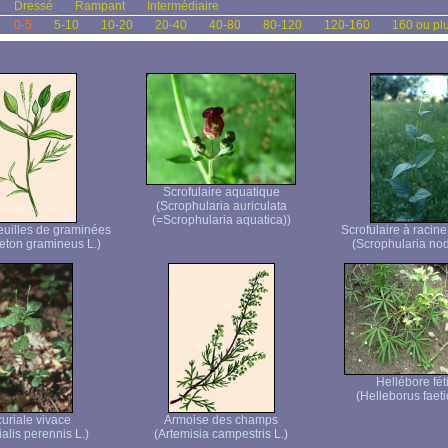
Dressé
Rampant
Intermédiaire
0-5
5-10
10-20
20-40
40-80
80-120
120-160
160 ou pl
Scrofulaire aquatique
(Scrophularia auriculata
(=Scrophularia aquatica))
euilles de graminées
Scrofulaire à racin
ton gramineus L.)
(Scrophularia nod
Hellébore fét
(Helleborus faeti
uriale vivace
Armoise des champs
alis perennis L.)
(Artemisia campestris L.)