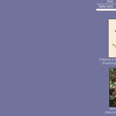
Port
Taille (cm)
Potamot à f
(Potamoge
Merc
(Mercuri