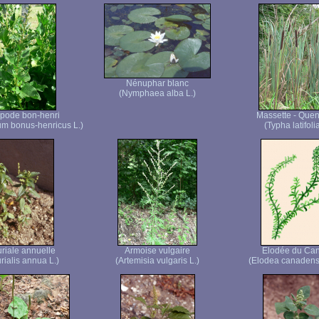
Nénuphar blanc
(Nymphaea alba L.)
pode bon-henri
Massette - Quen
m bonus-henricus L.)
(Typha latifolia
riale annuelle
Armoise vulgaire
Elodée du Ca
rialis annua L.)
(Artemisia vulgaris L.)
(Elodea canadens