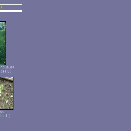
us
e noueuse
osa L.)
ide
dus L.)