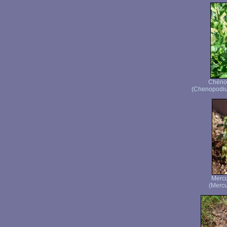
Chéno
(Chenopodiu
Mercu
(Mercu