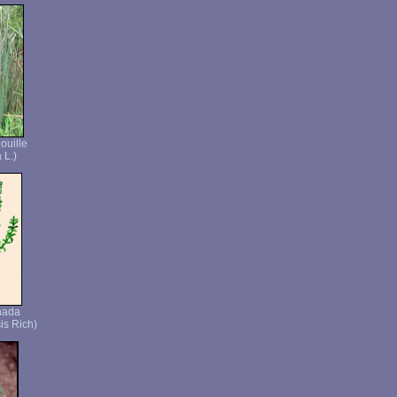
ouille
 L.)
nada
is Rich)