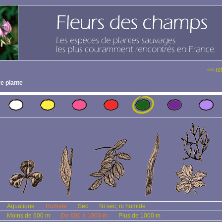
<< re
e plante
Aquatique
Humide
Sec
Ni sec, ni humide
Moins de 600 m
De 600 à 1000 m
Plus de 1000 m