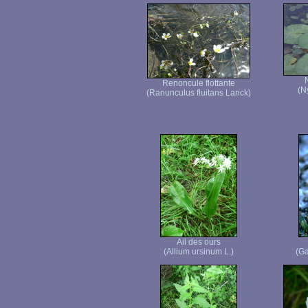
Renoncule flottante
(N
(Ranunculus fluitans Lanck)
Ail des ours
(Allium ursinum L.)
(Ga