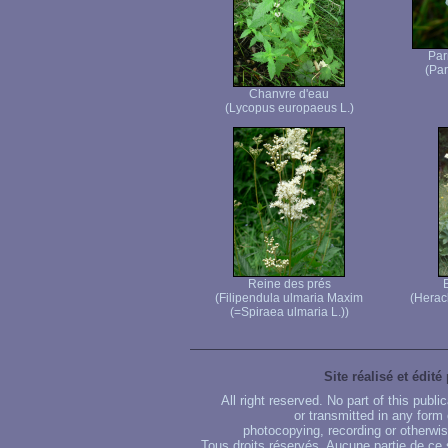
Par
(Par
Chanvre d'eau
(Lycopus europaeus L.)
Reine des prés
(Filipendula ulmaria Maxim
(Herac
(=Spiraea ulmaria L.))
Site réalisé et édité
All right reserved. No part of this publ
or transmitted in any form
photocopying, recording or otherwise
Tous droits réservés. Aucune partie de ce 