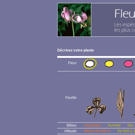
Décrivez votre plante
Fleur
Feuille
Milieu
Aquatique
Humide
Sec
Altitude
Moins de 600 m
De 600 à 