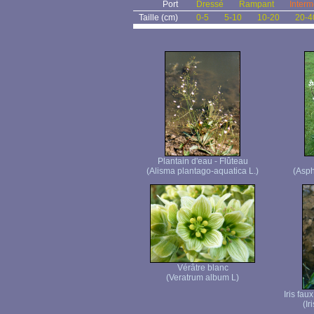
Port
Dressé
Rampant
Interm
Taille (cm)
0-5
5-10
10-20
20-4
Plantain d'eau - Flûteau
(Alisma plantago-aquatica L.)
(Asph
Vérâtre blanc
(Veratrum album L)
Iris fau
(Ir