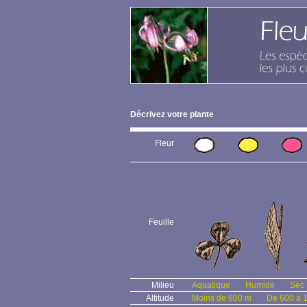
Décrivez votre plante
Fleur
Feuille
Milieu
Aquatique
Humide
Sec
Altitude
Moins de 600 m
De 600 à 