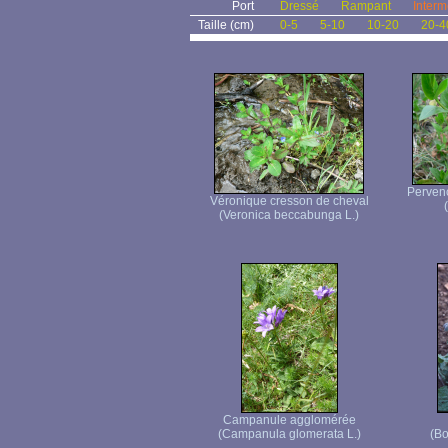
Port
Dressé
Rampant
Interm
Taille (cm)
0-5
5-10
10-20
20-4
Pervenc
Véronique cresson de cheval
(Veronica beccabunga L.)
Campanule agglomérée
(Campanula glomerata L.)
(Bo