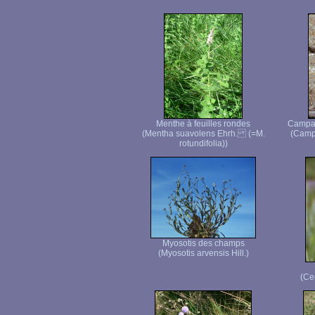
Menthe à feuilles rondes
Campan
(Mentha suavolens Ehrh. (=M.
(Campa
rotundifolia))
Myosotis des champs
(Myosotis arvensis Hill.)
(Ce