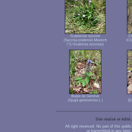
Scabieuse succise
C
(Succisa pratensis Moench
(Ci
(=Scabiosa succisa))
Bugle de Genève
(Ajuga genevensis L.)
(E
Site réalisé et édité
All right reserved. No part of this publ
or transmitted in any form