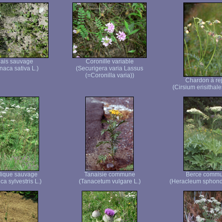
ais sauvage
Coronille variable
naca sativa L.)
(Securigera varia Lassus
(=Coronilla varia))
Chardon à rej
(Cirsium erisithal
lique sauvage
Tanaisie commune
Berce comm
ca sylvestris L.)
(Tanacetum vulgare L.)
(Heracleum sphond