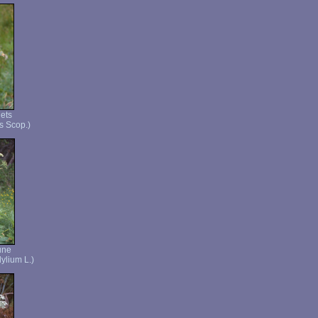
ets
es Scop.)
une
ylium L.)