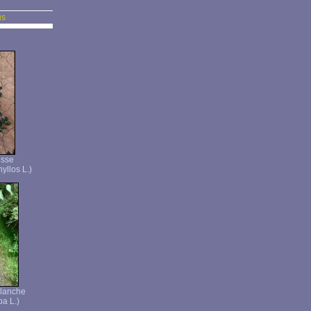
us
isse
yllos L.)
blanche
ba L.)