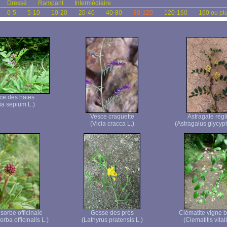
Dressé
Rampant
Intermédiaire
0-5
5-10
10-20
20-40
40-80
80-120
120-160
160 ou pl
ce des haies
ia sepium L.)
Vesce craquette
Astragale régl
(Vicia cracca L.)
(Astragalus glycyph
sorbe officinale
Gesse des prés
Clématite vigne 
rba officinalis L.)
(Lathyrus pratensis L.)
(Clematitis vital