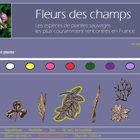
<< re
e plante
Aquatique
Humide
Sec
Ni sec, ni humide
Moins de 600 m
De 600 à 1000 m
Plus de 1000 m