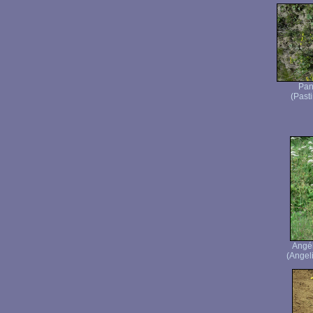
Pan
(Pasti
Angé
(Angeli